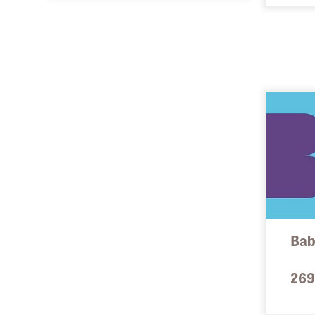
Pe
dá
ne
Bab
269