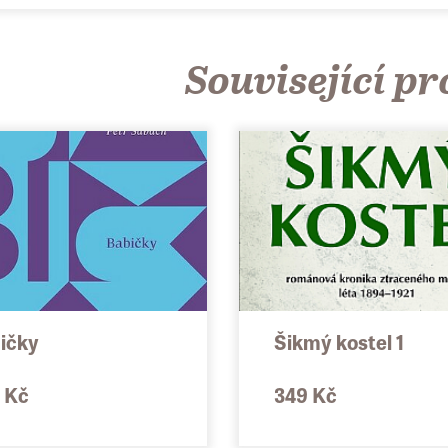
strá mozaika příběhů rodičů, dětí a vnuků nenechá čtenáře vydec
Související p
vá naději, že i sebetěžší rodinnou historii zatíženou mlčením a taj
předávat dalším generacím.
ičky
Šikmý kostel 1
 Kč
349 Kč