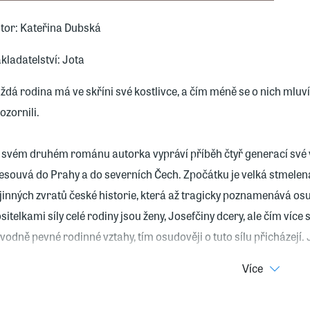
tor: Kateřina Dubská
kladatelství: Jota
ždá rodina má ve skříni své kostlivce, a čím méně se o nich mluví,
ozornili.
 svém druhém románu autorka vypráví příběh čtyř generací své vl
esouvá do Prahy a do severních Čech. Zpočátku je velká stmele
jinných zvratů české historie, která až tragicky poznamenává osu
sitelkami síly celé rodiny jsou ženy, Josefčiny dcery, ale čím více 
vodně pevné rodinné vztahy, tím osudověji o tuto sílu přicházejí. 
d vztahy mezi ženami, které jsou zdánlivě příliš silné, a muži, kteří 
Více
agický okamžik v životě první generace dokáže poznamenat životy t
anění svá zranění přenášejí dál a dál.