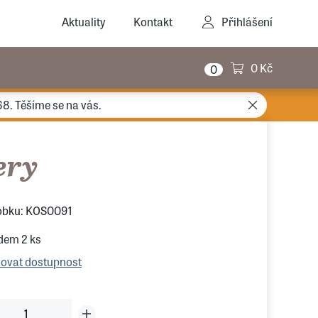
Aktuality
Kontakt
Přihlášení
0 Kč
0
68. Těšíme se na vás.
ery
obku: KOS0091
adem
2 ks
lovat dostupnost