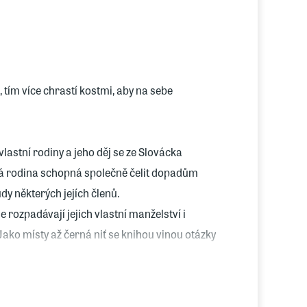
 tím více chrastí kostmi, aby na sebe
astní rodiny a jeho děj se ze Slovácka
ná rodina schopná společně čelit dopadům
dy některých jejích členů.
se rozpadávají jejich vlastní manželství i
Jako místy až černá niť se knihou vinou otázky
jsou zdánlivě příliš slabí, i vědomí, že jeden
ěch, kteří se teprve narodí a lidé sami