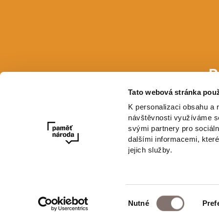
P
Tato webová stránka použ
E-mail
K personalizaci obsahu a 
návštěvnosti využíváme so
svými partnery pro sociáln
dalšími informacemi, které
jejich služby.
Výběr
Nutné
Pref
Newsletter
souhlasu