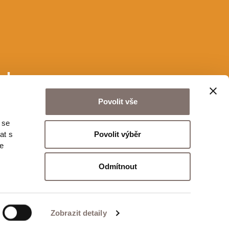
u!
Povolit vše
 se
Odeslat
Povolit výběr
at s
te
Odmítnout
Zobrazit detaily