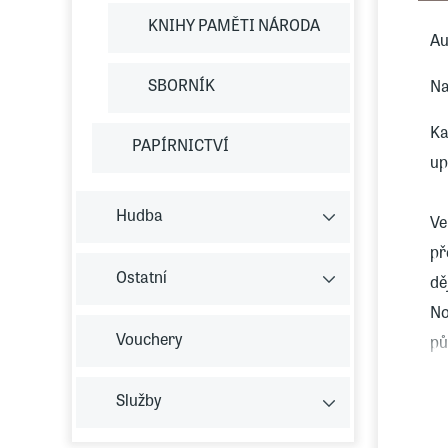
KNIHY PAMĚTI NÁRODA
Au
SBORNÍK
Na
Ka
PAPÍRNICTVÍ
up
Hudba
Ve
př
Ostatní
dě
No
Vouchery
pů
na
Služby
tr
zr