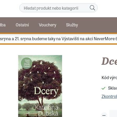
dba
Ostatní
Vouchery
Služby
. srpna a 21. srpna budeme taky na Výstavišti na akci NeverMore 
Dc
Kód výr
Skl
Zkontro