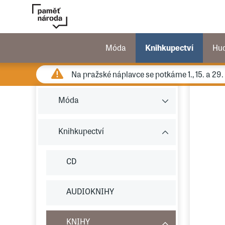
Móda
Knihkupectví
Hu
Na pražské náplavce se potkáme 1., 15. a 29
Móda
Knihkupectví
CD
AUDIOKNIHY
KNIHY