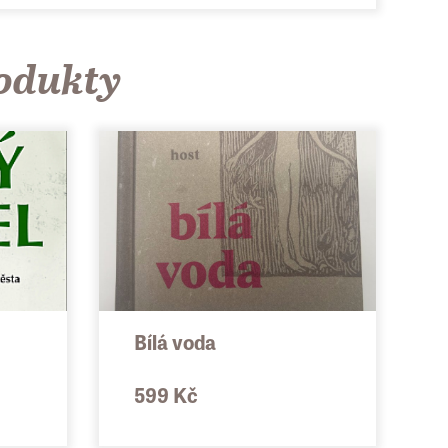
hnout svou někdy až brutální energií, přesto
rodukty
nostmi lze unést i zvládnout a hlavně ji
Bílá voda
599 Kč