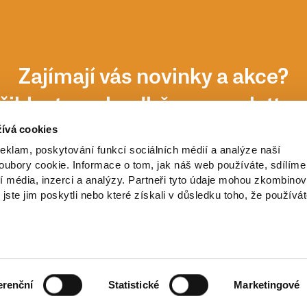
Zajímají vás novinky a akce?
řihlaste se k odběru newsletter
ívá cookies
reklam, poskytování funkcí sociálních médií a analýze naší
ubory cookie. Informace o tom, jak náš web používáte, sdílíme
í média, inzerci a analýzy. Partneři tyto údaje mohou zkombinov
 jste jim poskytli nebo které získali v důsledku toho, že používá
erenční
Statistické
Marketingové