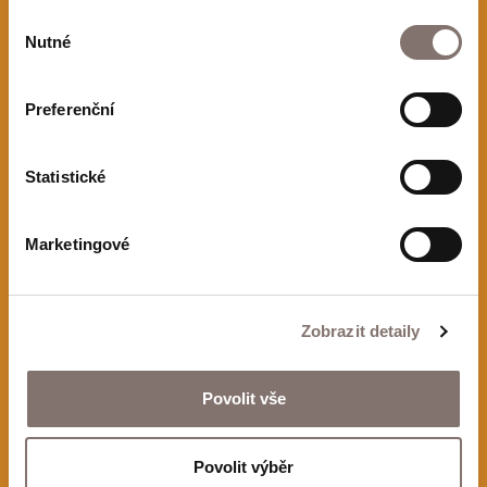
Výběr
Nutné
souhlasu
Preferenční
Zajímají vás novinky a akce?
Přihlaste se k odběru
Statistické
newsletteru!
Marketingové
E-mail
Zobrazit detaily
Povolit vše
Odeslat
Povolit výběr