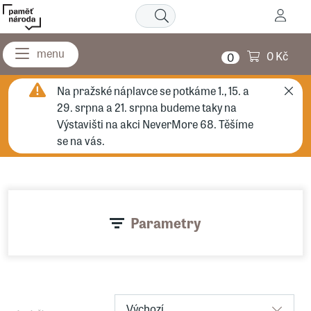
0 Kč
0
Na pražské náplavce se potkáme 1., 15. a
29. srpna a 21. srpna budeme taky na
Výstavišti na akci NeverMore 68. Těšíme
se na vás.
Parametry
Výchozí