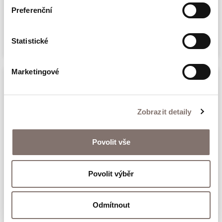
Exoti
Preferenční
348 Kč
Statistické
Marketingové
Zobrazit detaily
Povolit vše
Šátek Den válečných veteránů
Povolit výběr
425 Kč
Odmítnout