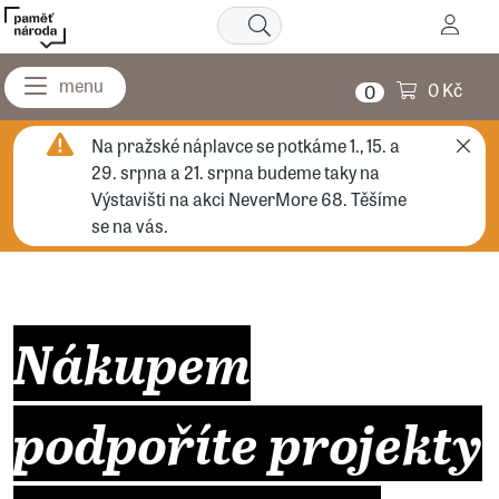
0 Kč
0
Na pražské náplavce se potkáme 1., 15. a
29. srpna a 21. srpna budeme taky na
Výstavišti na akci NeverMore 68. Těšíme
se na vás.
Nákupem
podpoříte projekty