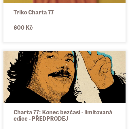
Triko Charta 77
600 Kč
Charta 77: Konec bezčasí - limitovaná
edice - PŘEDPRODEJ