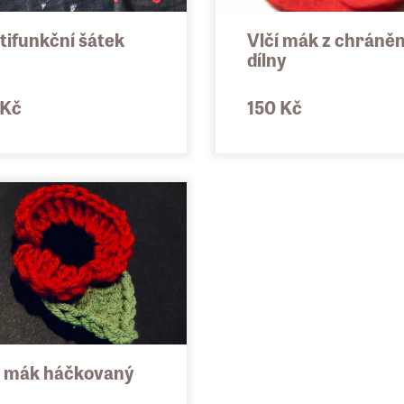
tifunkční šátek
Vlčí mák z chráně
dílny
 Kč
150 Kč
í mák háčkovaný