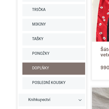
TRIČKA
MIKINY
TAŠKY
Šát
PONOŽKY
vet
990
DOPLŇKY
POSLEDNÍ KOUSKY
Knihkupectví