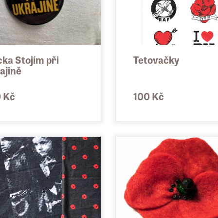
cka Stojím při
Tetovačky
ajině
 Kč
100 Kč