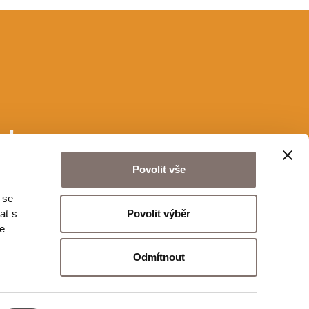
u!
Povolit vše
 se
Odeslat
Povolit výběr
at s
te
Odmítnout