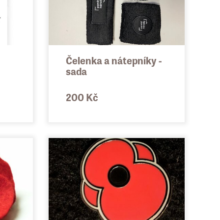
Čelenka a nátepníky -
sada
200 Kč