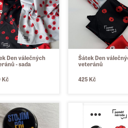
ek Den válečných
Šátek Den válečný
eránů - sada
veteránů
 Kč
425 Kč