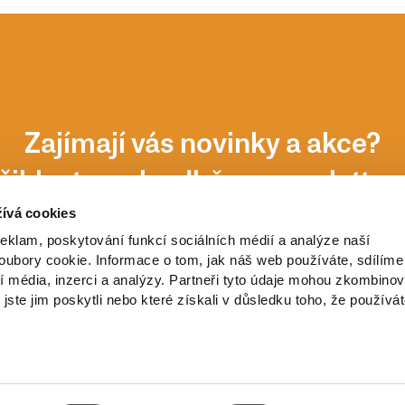
Zajímají vás novinky a akce?
řihlaste se k odběru newsletter
ívá cookies
reklam, poskytování funkcí sociálních médií a analýze naší
ubory cookie. Informace o tom, jak náš web používáte, sdílíme
í média, inzerci a analýzy. Partneři tyto údaje mohou zkombinov
 jste jim poskytli nebo které získali v důsledku toho, že používá