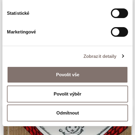
Statistické
Marketingové
Zobrazit detaily
The Leaning Church
Povolit vše
399 Kč
Povolit výběr
Odmítnout