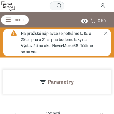
0 Kč
0
Na pražské náplavce se potkáme 1., 15. a
29. srpna a 21. srpna budeme taky na
Výstavišti na akci NeverMore 68. Těšíme
se na vás.
Parametry
Výchozí