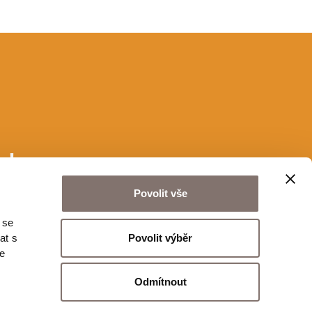
u!
Povolit vše
 se
Odeslat
Povolit výběr
at s
te
Odmítnout