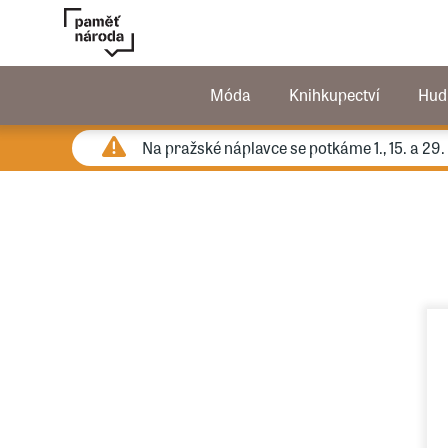
Móda
Knihkupectví
Hud
Na pražské náplavce se potkáme 1., 15. a 29