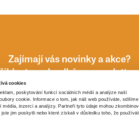
Zajímají vás novinky a akce?
řihlaste se k odběru newsletter
ívá cookies
reklam, poskytování funkcí sociálních médií a analýze naší
ubory cookie. Informace o tom, jak náš web používáte, sdílíme
í média, inzerci a analýzy. Partneři tyto údaje mohou zkombinov
 jste jim poskytli nebo které získali v důsledku toho, že používá