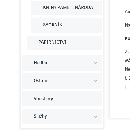
KNIHY PAMĚTI NÁRODA
Au
SBORNÍK
Na
Ko
PAPÍRNICTVÍ
Zv
vy
Hudba
Ne
bl
Ostatní
pr
Vouchery
Služby