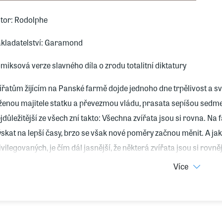
tor: Rodolphe
kladatelství: Garamond
miksová verze slavného díla o zrodu totalitní diktatury
ířatům žijícím na Panské farmě dojde jednoho dne trpělivost a 
ženou majitele statku a převezmou vládu, prasata sepíšou sedmero
jdůležitější ze všech zní takto: Všechna zvířata jsou si rovna. Na
ýskat na lepší časy, brzo se však nové poměry začnou měnit. A j
ivilegovaných, je čím dál jasnější, že některá zvířata jsou si rovněj
Více