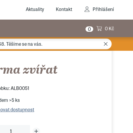
Aktuality
Kontakt
Přihlášení
0 Kč
0
68. Těšíme se na vás.
rma zvířat
obku: ALB0051
adem
>5 ks
lovat dostupnost