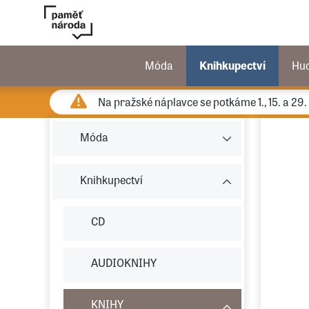
Móda
Knihkupectví
Hu
Na pražské náplavce se potkáme 1., 15. a 29
Móda
Knihkupectví
CD
AUDIOKNIHY
KNIHY