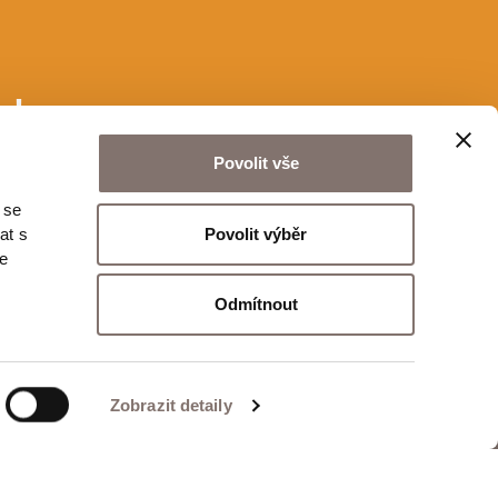
u!
Povolit vše
 se
Odeslat
Povolit výběr
at s
te
Odmítnout
Zobrazit detaily