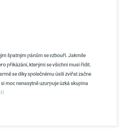
svým špatným pánům se vzbouří. Jakmile
 přikázání, kterými se všichni musí řídit.
 farmě se díky společnému úsilí zvířat začne
ak si moc nenasytně uzurpuje úzká skupina
ší.