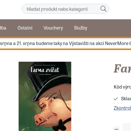
dba
Ostatní
Vouchery
Služby
. srpna a 21. srpna budeme taky na Výstavišti na akci NeverMore 
Fa
Kód výr
Skl
Zkontro