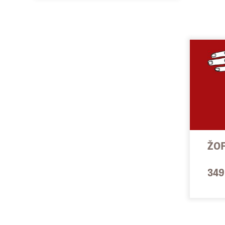
ŽOF
349