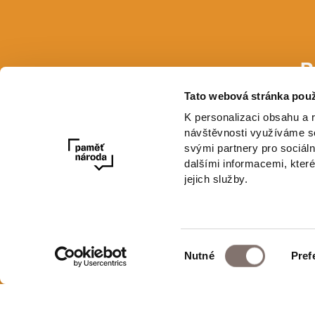
P
Tato webová stránka použ
E-mail
K personalizaci obsahu a 
návštěvnosti využíváme so
svými partnery pro sociáln
dalšími informacemi, které
jejich služby.
Výběr
Nutné
Pref
Newsletter
souhlasu
E-shop Paměti národa
Ochrana osobní