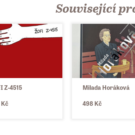
Související p
I Z-4515
Milada Horáková
 Kč
498 Kč