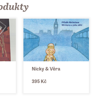
rodukty
Nicky & Věra
395 Kč