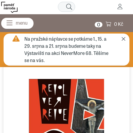
0 Kč
0
Na pražské náplavce se potkáme 1., 15. a
29. srpna a 21. srpna budeme taky na
Výstavišti na akci NeverMore 68. Těšíme
se na vás.