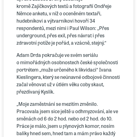
kromě Zajíčkových textů a fotografií Ondřeje
Němce anketu, v níž o oceněném textaři,
hudebníkovi a výtvarníkovi hovoří 34
respondentů, mezi nimi i Paul Wilson: „Přes
underground, přes exil, přes návrat i přes
zdravotní potíže je pořád, a vzácně, stejný.“
Adam Drda pokračuje ve svém seriálu
o mimořádných osobnostech české společnosti
portrétem „muže určeného k likvidaci“ Ivana
Kieslingera, který se neúnavné odbojové činnosti
začal věnovat už v útlém věku coby skaut,
přezdívaný Kyslík.
„Moje zaměstnání se mezitím změnilo.
Pracovala jsem sice ještě u odhmyzování, ale ve
směnách od 6 do 2 hod. nebo od 2 hod. do 10.
Práce je málo, jsem u plynových komor, nosím
balíky hned sem, hned tam a mám právo každý