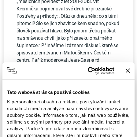
„měsíčních povídek“ z let 2011–2013. Vít
Kremlička pojmenoval své drobné prozaické
Postřehy a příhody: „Otázka dne zněla: co s těmi
pitomci? Šlo se jich zbavit celkem snadno, pokud
člověk používal hlavu. Bylo jenom třeba počkat
na správnou chvíli jako při záseku opatrného
šupinatce.“ Přinášíme i záznam diskusí, které se
spisovatelem Ivanem Matouškem v Českém
centru Paříž moderoval Jean-Gaspard
Páleníček: „Psaní je jakýsi paralelní život.
Nicméně nelze psát o světě, aniž bychom v něm
byli, a nejen biologicky. Přitom nás vyrušuje.“
Tato webová stránka používá cookies
S tímto číslem se uzavírá cyklus Scenáristická
dílna, v němž Martin Ryšavý uváděl práce
K personalizaci obsahu a reklam, poskytování funkcí
studentů pražské FAMU – poslední autorkou
sociálních médií a analýze naší návštěvnosti využíváme
soubory cookie. Informace o tom, jak náš web používáte,
je Kristina Nedvědová.
sdílíme se svými partnery pro sociální média, inzerci a
Z fotografií Petra Králíka jsme vybrali ukázky
analýzy. Partneři tyto údaje mohou zkombinovat s
jeho barevných snímků. Tereza a Juraj
dalšími informacemi, které jste jim poskytli nebo které