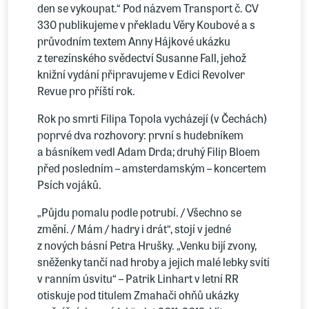
den se vykoupat.“ Pod názvem Transport č. CV
330 publikujeme v překladu Věry Koubové a s
průvodním textem Anny Hájkové ukázku
z terezínského svědectví Susanne Fall, jehož
knižní vydání připravujeme v Edici Revolver
Revue pro příští rok.
Rok po smrti Filipa Topola vycházejí (v Čechách)
poprvé dva rozhovory: první s hudebníkem
a básníkem vedl Adam Drda; druhý Filip Bloem
před posledním – amsterdamským – koncertem
Psích vojáků.
„Půjdu pomalu podle potrubí. / Všechno se
změní. / Mám / hadry i drát“, stojí v jedné
z nových básní Petra Hrušky. „Venku bijí zvony,
sněženky tančí nad hroby a jejich malé lebky svítí
v ranním úsvitu“ – Patrik Linhart v letní RR
otiskuje pod titulem Zmahači ohňů ukázky