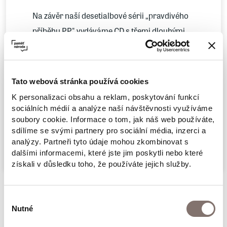
Na závěr naší desetialbové sérii „pravdivého
příběhu PP" vydáváme CD s třemi dlouhými
pásmy. Ohledně kompozice 100 bodů (1977), v
podstatě první skladbě, kterou nahráli po
propuštění z vězení, je poměrně známá
Tato webová stránka používá cookies
historie, o textu novináře Františka Vaněčka
K personalizaci obsahu a reklam, poskytování funkcí
si kapela myslela, že je to Bondyho text a jeho
sociálních médií a analýze naší návštěvnosti využíváme
soubory cookie. Informace o tom, jak náš web používáte,
zhudebněním tak chtěli pokračovat v linii
sdílíme se svými partnery pro sociální média, inzerci a
Více
Bondyho textů, omyl se vysvětlil, až když byla
analýzy. Partneři tyto údaje mohou zkombinovat s
skladba nahrána. Naše verze je tzv.
dalšími informacemi, které jste jim poskytli nebo které
získali v důsledku toho, že používáte jejich služby.
„studiová", tj. nahraná na Hrádečku Václava
Havla. Dopis Magorovi (1978) je pozdravem
Související produkty
při Ivana Martina Jirouse, který byl opět
Výběr
Nutné
souhlasu
uvězněn. Ve skladbě vystupují se svou zdravicí