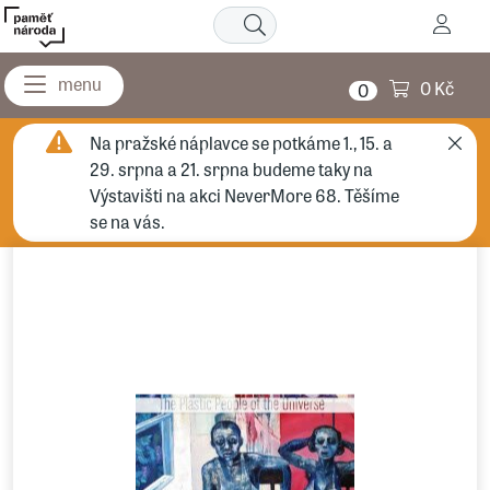
0 Kč
0
Na pražské náplavce se potkáme 1., 15. a
29. srpna a 21. srpna budeme taky na
Výstavišti na akci NeverMore 68. Těšíme
se na vás.