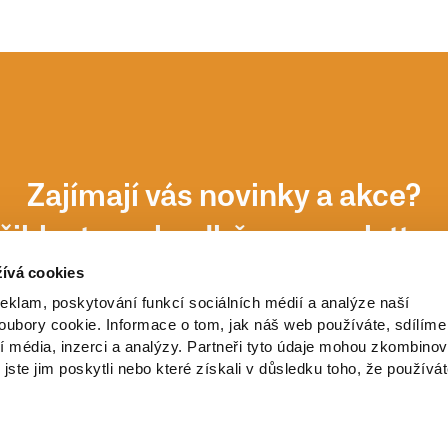
Zajímají vás novinky a akce?
řihlaste se k odběru newsletter
ívá cookies
reklam, poskytování funkcí sociálních médií a analýze naší
ubory cookie. Informace o tom, jak náš web používáte, sdílíme
í média, inzerci a analýzy. Partneři tyto údaje mohou zkombinov
 jste jim poskytli nebo které získali v důsledku toho, že používá