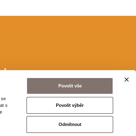
u!
Povolit vše
 se
Odeslat
Povolit výběr
at s
te
Odmítnout