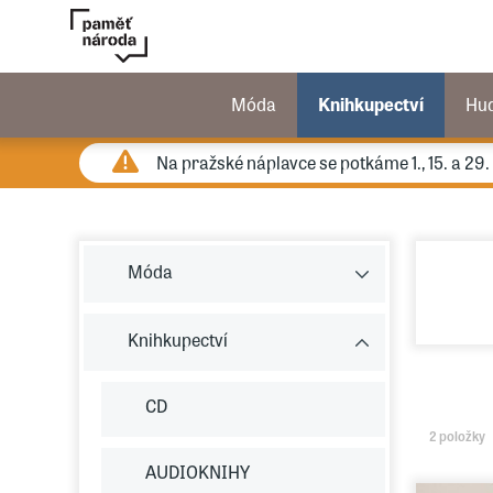
Móda
Knihkupectví
Hu
Na pražské náplavce se potkáme 1., 15. a 29
Móda
Knihkupectví
CD
2 položky
AUDIOKNIHY