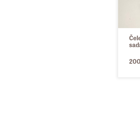
Čel
sad
200