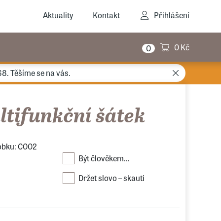
Aktuality
Kontakt
Přihlášení
0 Kč
0
68. Těšíme se na vás.
tifunkční šátek
obku: C002
Být člověkem...
Držet slovo – skauti