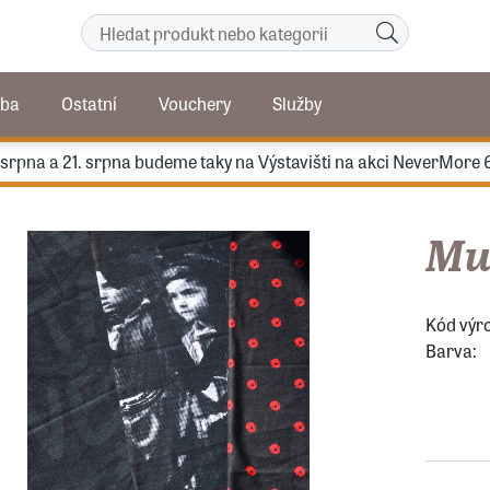
ba
Ostatní
Vouchery
Služby
. srpna a 21. srpna budeme taky na Výstavišti na akci NeverMore 
Mul
Kód výr
Barva: