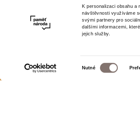
E-mail
K personalizaci obsahu a 
návštěvnosti využíváme so
svými partnery pro sociáln
dalšími informacemi, které
jejich služby.
Výběr
Nutné
Pref
Newsletter
souhlasu
E-shop Paměti národa
Ochrana osobní
Obchodní podm
Post Bellum Production, s.r.o.
Odstoupení od 
Španělská 1073/10
Nastavení cooki
Praha 2, 120 00
Seznam dodava
IČO: 096 70 688