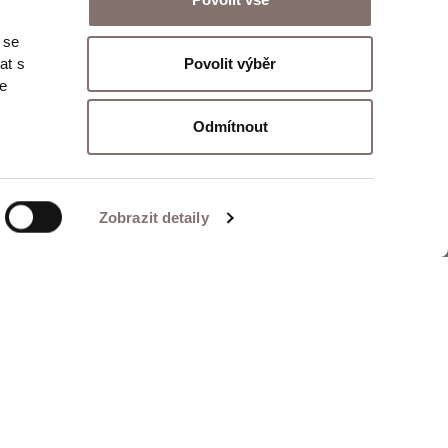
 se
Odeslat
Povolit výběr
at s
te
Odmítnout
Zobrazit detaily