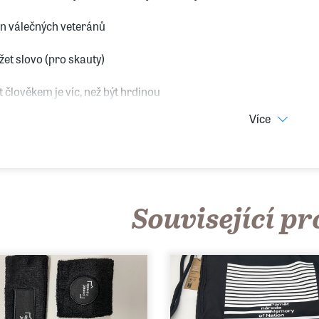
n válečných veteránů
žet slovo (pro skauty)
t člověkem je víc, než být hrdinou
Více
Související p