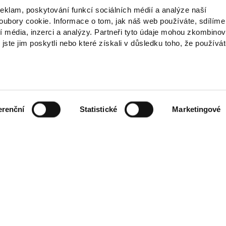
reklam, poskytování funkcí sociálních médií a analýze naší
ubory cookie. Informace o tom, jak náš web používáte, sdílíme
í média, inzerci a analýzy. Partneři tyto údaje mohou zkombinov
 jste jim poskytli nebo které získali v důsledku toho, že používá
erenční
Statistické
Marketingové
ch údajů
ínky
smlouvy
es
telů