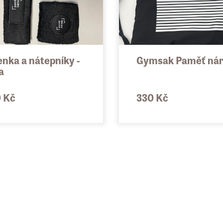
enka a nátepníky -
Gymsak Paměť ná
a
 Kč
330 Kč