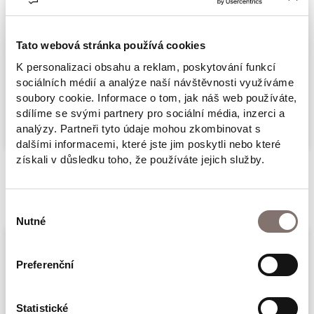
Nenašel je, ale zachránil malou Zeldu. Potom
oba uprchli z transportu jedoucího do
koncentračního tábora a potkali statkářku
Tato webová stránka používá cookies
Geniu, která jim vybělila vlasy, dala německá
K personalizaci obsahu a reklam, poskytování funkcí
sociálních médií a analýze naší návštěvnosti využíváme
jména a nebála se starat o dvě židovské děti.
Více
soubory cookie. Informace o tom, jak náš web používáte,
Když nacisté Zeldu i Geniu zabili a statek, kde
sdílíme se svými partnery pro sociální média, inzerci a
se teď už třináctiletý Felix schovával, shořel,
analýzy. Partneři tyto údaje mohou zkombinovat s
dalšími informacemi, které jste jim poskytli nebo které
dal se hrdina k partyzánům, aby pomohl
získali v důsledku toho, že používáte jejich služby.
nacisty porazit. Brzy, doufá Felix, ta strašná
Související produkty
válka skončí a on i jeho ochránce Gabriek
Výběr
budou žít v bezpečí. V poválečném
Nutné
souhlasu
zbědovaném Polsku však vládne chaos, hlad,
bezpráví a krutost. Nikdo na nikoho nebere
Preferenční
ohledy, platí tu pravidlo kdo s koho. Felix
překonává obrovské zklamání i velká
Statistické