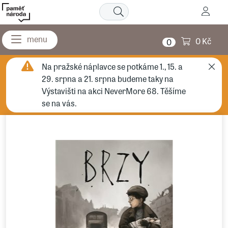
0 Kč
0
Na pražské náplavce se potkáme 1., 15. a
29. srpna a 21. srpna budeme taky na
Výstavišti na akci NeverMore 68. Těšíme
se na vás.