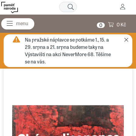
0 Kč
0
Na pražské náplavce se potkáme 1., 15. a
29. srpna a 21. srpna budeme taky na
Výstavišti na akci NeverMore 68. Těšíme
se na vás.