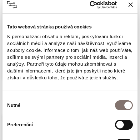
(„nové“) moderny a součástí dlouhodobého
projektu Centra novější české literatury
Filozofické fakulty Jihočeské univerzity.
Tato webová stránka používá cookies
V první části knihy se autorský tým, který tvoří
K personalizaci obsahu a reklam, poskytování funkcí
literární a umělečtí historici a teoretici
sociálních médií a analýze naší návštěvnosti využíváme
soubory cookie. Informace o tom, jak náš web používáte,
z filozofických fakult Jihočeské a Karlovy
Více
sdílíme se svými partnery pro sociální média, inzerci a
univerzity, zabývá kulturními a ideovými
analýzy. Partneři tyto údaje mohou zkombinovat s
souvislostmi této komplikované doby, kdy se
dalšími informacemi, které jste jim poskytli nebo které
získali v důsledku toho, že používáte jejich služby.
po roce 1948 komunistický režim
v Československu pokoušel o manipulaci celé
Související produkty
společnosti ve jménu realizace utopického
Výběr
Nutné
souhlasu
projektu příštího společenského „ráje“.
V jednotlivých kapitolách se jejich autoři
Preferenční
pokoušejí tyto dobové proměny oficiální
literatury a kultury popsat a uchopit.