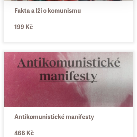
– Vychází ve spolupráci s Filozofickou
Fakta a lži o komunismu
fakultou Jihočeské univerzity v Českých
Budějovicích
199 Kč
Antikomunistické manifesty
468 Kč