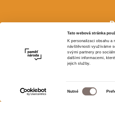
P
Tato webová stránka použ
E-mail
K personalizaci obsahu a 
návštěvnosti využíváme so
svými partnery pro sociáln
dalšími informacemi, které
jejich služby.
Výběr
Nutné
Pref
Newsletter
souhlasu
E-shop Paměti národa
Ochrana osobní