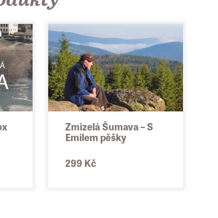
ox
Zmizelá Šumava – S
Emilem pěšky
299 Kč