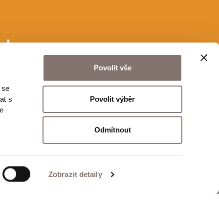
u!
Povolit vše
 se
Odeslat
Povolit výběr
at s
te
Odmítnout
Zobrazit detaily