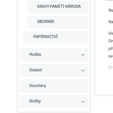
KNIHY PAMĚTI NÁRODA
Au
SBORNÍK
Na
Vi
PAPÍRNICTVÍ
Fi
př
Hudba
sv
Dr
Ostatní
Vouchery
Služby