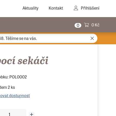
Aktuality
Kontakt
Přihlášení
0 Kč
0
68. Těšíme se na vás.
ocí sekáči
obku: POL0002
adem
2 ks
lovat dostupnost