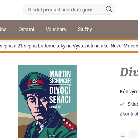
dba
Ostatní
Vouchery
Služby
. srpna a 21. srpna budeme taky na Výstavišti na akci NeverMore 
Div
Kód výr
Skl
Zkontro