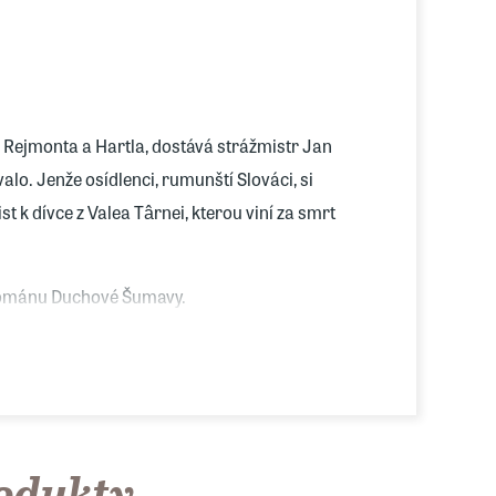
 Rejmonta a Hartla, dostává strážmistr Jan
lo. Jenže osídlenci, rumunští Slováci, si
t k dívce z Valea Târnei, kterou viní za smrt
románu Duchové Šumavy.
rodukty