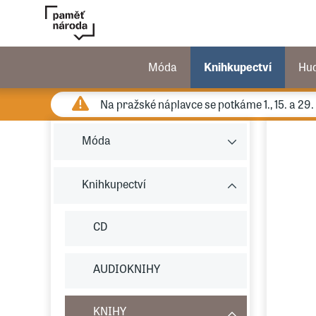
Móda
Knihkupectví
Hu
Na pražské náplavce se potkáme 1., 15. a 29
Móda
Knihkupectví
CD
AUDIOKNIHY
KNIHY