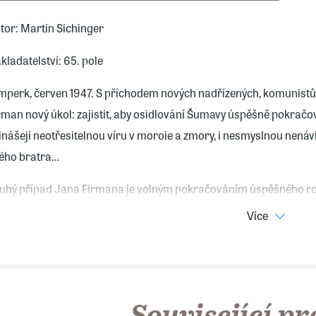
tor: Martin Sichinger
kladatelství: 65. pole
mperk, červen 1947. S příchodem nových nadřízených, komunistů
rman nový úkol: zajistit, aby osidlování Šumavy úspěšně pokračova
inášejí neotřesitelnou víru v moroie a zmory, i nesmyslnou nenávis
ého bratra…
uhý případ Jana Firmana je volným pokračováním úspěšného 
Více
Související p