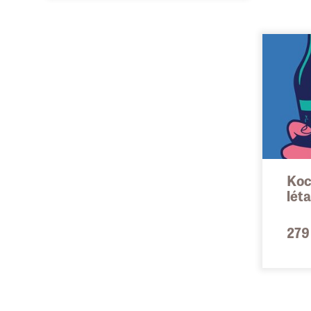
Koc
léta
279