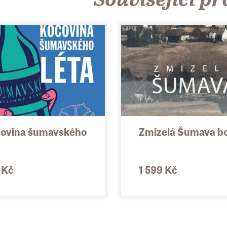
ovina šumavského
Zmizelá Šumava b
 Kč
1 599 Kč