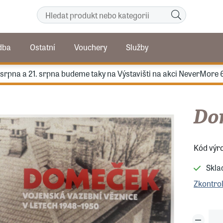
dba
Ostatní
Vouchery
Služby
. srpna a 21. srpna budeme taky na Výstavišti na akci NeverMore 
Do
Kód výr
Skl
Zkontro