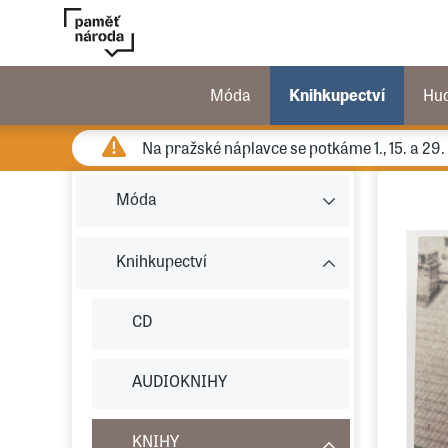
Móda
Knihkupectví
Hu
Na pražské náplavce se potkáme 1., 15. a 29
Móda
Knihkupectví
CD
AUDIOKNIHY
KNIHY