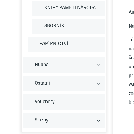
KNIHY PAMĚTI NÁRODA
Au
SBORNÍK
Na
Té
PAPÍRNICTVÍ
ná
če
Hudba
ob
př
Ostatní
vy
za
Vouchery
bi
po
Služby
na