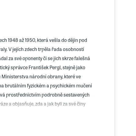
ech 1948 až 1950, která vešla do dějin pod
y. V jejích zdech trpěla řada osobností
al za své oponenty či se jich skrze falešná
ický správce František Pergl, stejně jako
u Ministerstva národní obrany, které ve
i na brutálním fyzickém a psychickém mučení
ává prostřednictvím podrobně sestavených
ze a objasňuje, zda a jak byli za své činy
 političtí vězni totalitního státu vydáni