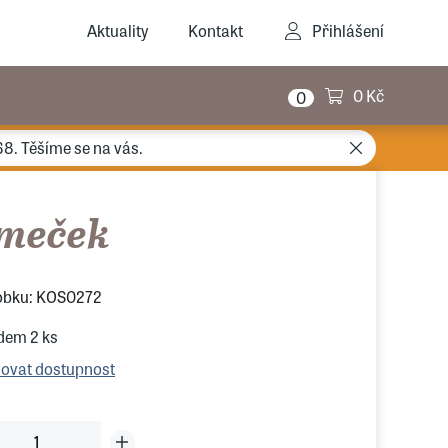
Aktuality
Kontakt
Přihlášení
0 Kč
0
68. Těšíme se na vás.
meček
obku: KOS0272
adem
2 ks
lovat dostupnost