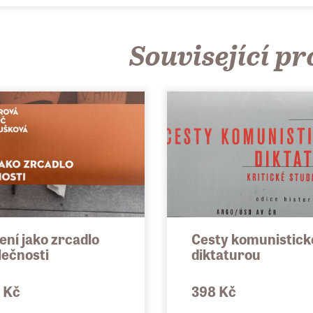
Související p
ení jako zrcadlo
Cesty komunistick
lečnosti
diktaturou
 Kč
398 Kč