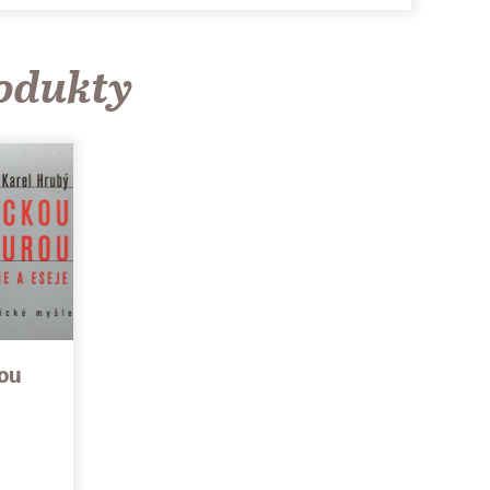
rodukty
ou