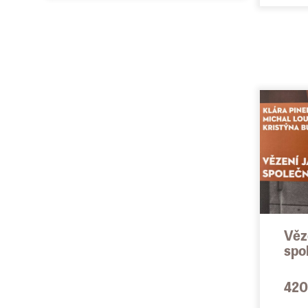
Věz
spo
420