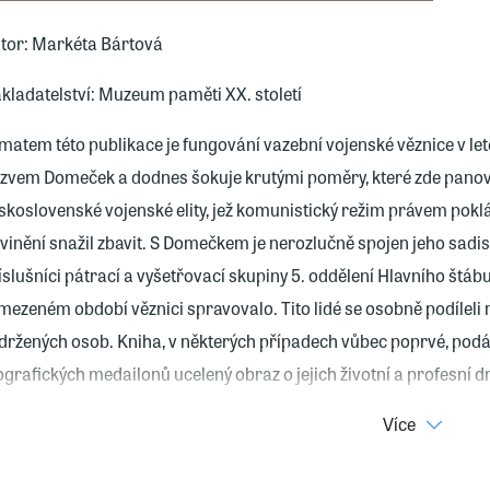
tor: Markéta Bártová
kladatelství: Muzeum paměti XX. století
matem této publikace je fungování vazební vojenské věznice v let
zvem Domeček a dodnes šokuje krutými poměry, které zde panoval
skoslovenské vojenské elity, jež komunistický režim právem poklád
vinění snažil zbavit. S Domečkem je nerozlučně spojen jeho sadist
íslušníci pátrací a vyšetřovací skupiny 5. oddělení Hlavního štáb
mezeném období věznici spravovalo. Tito lidé se osobně podílel
držených osob. Kniha, v některých případech vůbec poprvé, pod
ografických medailonů ucelený obraz o jejich životní a profesní drá
trestáni. Přináší rovněž klíčové informace k těm, kteří jim byli jako
Více
pospas.