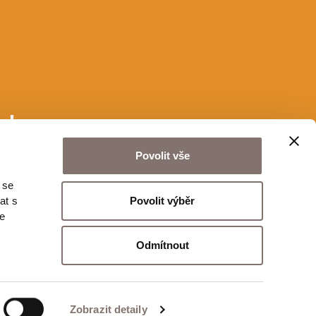
u!
Povolit vše
 se
Odeslat
Povolit výběr
at s
te
Odmítnout
Zobrazit detaily