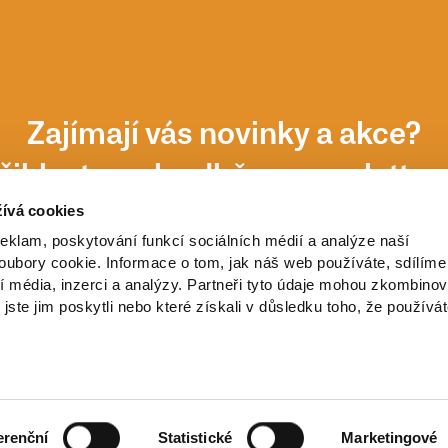
Zajímají vás novinky a akce?
řihlaste se k odběru newsletter
ívá cookies
reklam, poskytování funkcí sociálních médií a analýze naší
ubory cookie. Informace o tom, jak náš web používáte, sdílíme
í média, inzerci a analýzy. Partneři tyto údaje mohou zkombinov
 jste jim poskytli nebo které získali v důsledku toho, že používá
erenční
Statistické
Marketingové