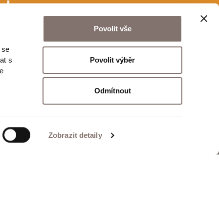
u!
Povolit vše
 se
Odeslat
Povolit výběr
at s
te
Odmítnout
Zobrazit detaily