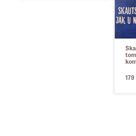
Ska
tom,
kom
179