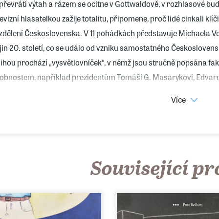
 převrátí výtah a rázem se ocitne v Gottwaldově, v rozhlasové bud
levizní hlasatelkou zažije totalitu, připomene, proč lidé cinkali klí
zdělení Československa. V 11 pohádkách představuje Michaela Vet
jin 20. století, co se událo od vzniku samostatného Československ
ihou prochází „vysvětlovníček“, v němž jsou stručně popsána fak
obnostem, například prezidentům Tomáši G. Masarykovi, Edvard
vlovi i událostem, jako je podepsání mnichovské dohody, nebo in
Více
dání knížky Jak maminka vyprávěla o 20. století vychází k třicát
Související p