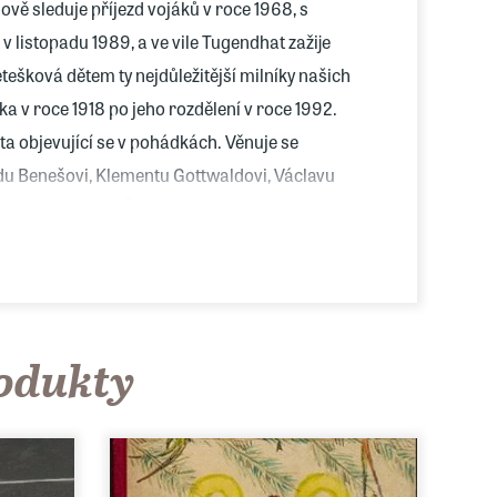
ově sleduje příjezd vojáků v roce 1968, s
či v listopadu 1989, a ve vile Tugendhat zažije
ešková dětem ty nejdůležitější milníky našich
a v roce 1918 po jeho rozdělení v roce 1992.
ta objevující se v pohádkách. Věnuje se
u Benešovi, Klementu Gottwaldovi, Václavu
stitucím, včetně Českého rozhlasu. Rozšířené
ému výročí sametové revoluce.
rodukty