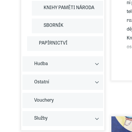
ní
KNIHY PAMĚTI NÁRODA
te
ro
SBORNÍK
dě
Kn
PAPÍRNICTVÍ
os
Ha
Hudba
vy
Ostatní
Vouchery
Služby