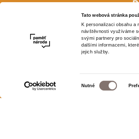
P
Tato webová stránka použ
E-mail
K personalizaci obsahu a 
návštěvnosti využíváme so
svými partnery pro sociáln
dalšími informacemi, které
jejich služby.
Výběr
Nutné
Pref
Newsletter
souhlasu
E-shop Paměti národa
Ochrana osobní
Obchodní podm
Post Bellum Production, s.r.o.
Odstoupení od 
Španělská 1073/10
Nastavení cooki
Praha 2, 120 00