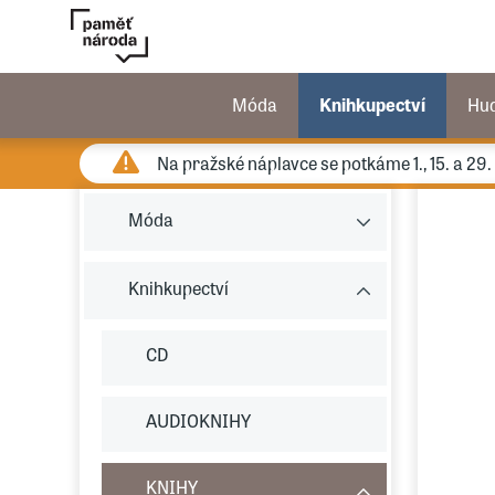
Móda
Knihkupectví
Hu
Na pražské náplavce se potkáme 1., 15. a 29
Móda
Knihkupectví
CD
AUDIOKNIHY
KNIHY