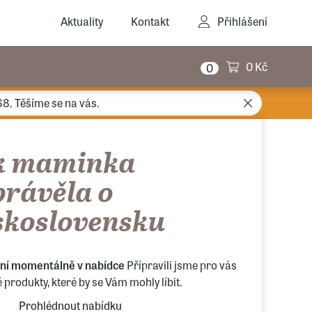
Aktuality
Kontakt
Přihlášení
0 Kč
0
68. Těšíme se na vás.
k maminka
právěla o
skoslovensku
ení momentálně v nabídce
Přípravili jsme pro vás
produkty, které by se Vám mohly líbit.
Prohlédnout nabídku