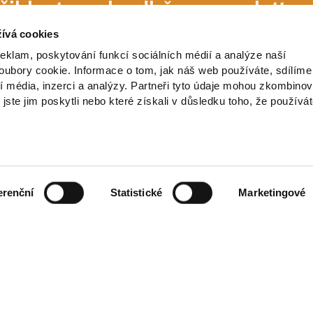
řihlaste se k odběru newsletter
ívá cookies
reklam, poskytování funkcí sociálních médií a analýze naší
ubory cookie. Informace o tom, jak náš web používáte, sdílíme
í média, inzerci a analýzy. Partneři tyto údaje mohou zkombinov
 jste jim poskytli nebo které získali v důsledku toho, že používá
erenční
Statistické
Marketingové
ch údajů
ínky
smlouvy
es