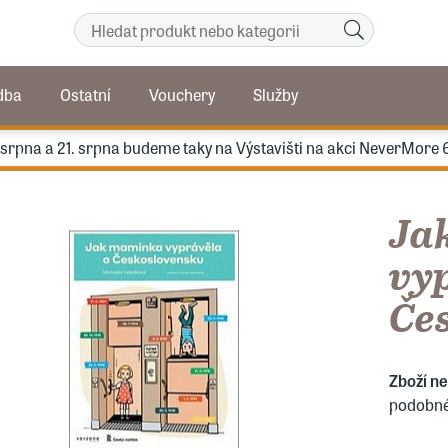
dba
Ostatní
Vouchery
Služby
. srpna a 21. srpna budeme taky na Výstavišti na akci NeverMore 
Ja
vy
Če
Zboží n
podobné 