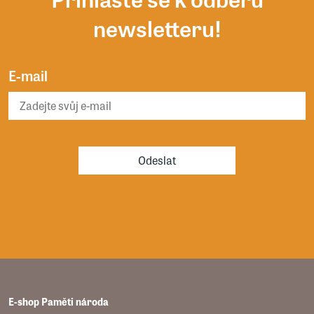
newsletteru!
E-mail
Odeslat
E-shop Paměti národa