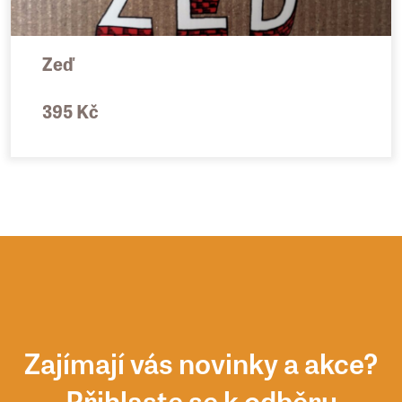
Zeď
395 Kč
Zajímají vás novinky a akce?
Přihlaste se k odběru