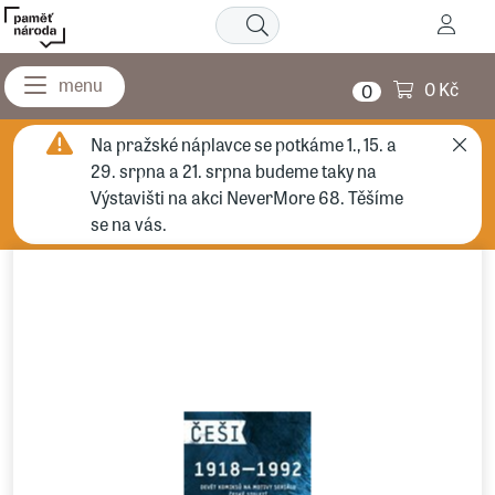
0 Kč
0
Na pražské náplavce se potkáme 1., 15. a
29. srpna a 21. srpna budeme taky na
Výstavišti na akci NeverMore 68. Těšíme
se na vás.