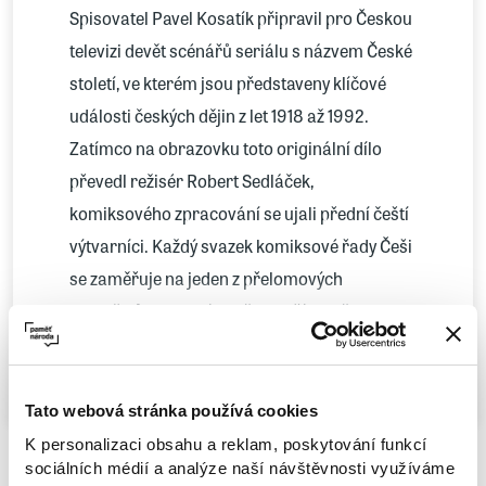
Spisovatel Pavel Kosatík připravil pro Českou
televizi devět scénářů seriálu s názvem České
století, ve kterém jsou představeny klíčové
události českých dějin z let 1918 až 1992.
Zatímco na obrazovku toto originální dílo
převedl režisér Robert Sedláček,
komiksového zpracování se ujali přední čeští
výtvarníci. Každý svazek komiksové řady Češi
se zaměřuje na jeden z přelomových
okamžiků moderních dějin naší země.
Základní myšlenkou celého projektu je, že za
Více
všemi rozhodujícími momenty stály
především konkrétní osobnosti.
Tato webová stránka používá cookies
Cílem autora a výtvarníků není rekonstruovat
K personalizaci obsahu a reklam, poskytování funkcí
sociálních médií a analýze naší návštěvnosti využíváme
historii nebo vykládat dějiny; namísto toho