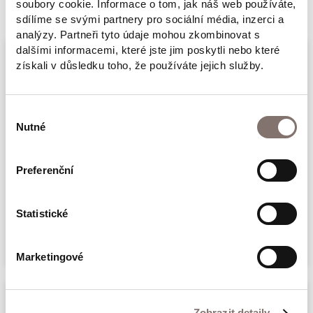
Související produkty
soubory cookie. Informace o tom, jak náš web používáte,
nabízejí působivý pohled do zákoutí určujících
sdílíme se svými partnery pro sociální média, inzerci a
rozhovorů, do myslí jednotlivých aktérů, na
analýzy. Partneři tyto údaje mohou zkombinovat s
dalšími informacemi, které jste jim poskytli nebo které
chvíle jejich pochybností, konfliktů, odvahy i
získali v důsledku toho, že používáte jejich služby.
rozhodných kroků.
Výběr
Nutné
souhlasu
Preferenční
ŽOFI Z-4515
Statistické
349 Kč
Marketingové
Zobrazit detaily