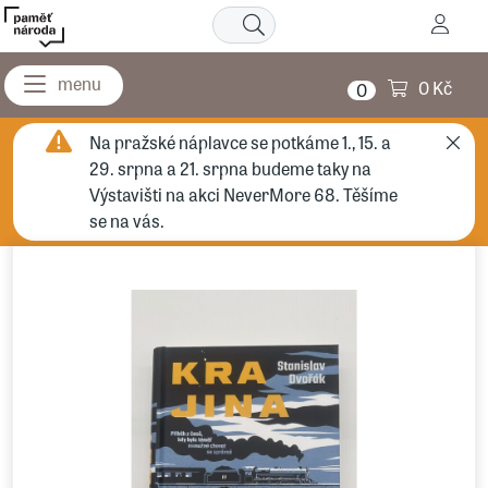
0 Kč
0
Na pražské náplavce se potkáme 1., 15. a
29. srpna a 21. srpna budeme taky na
Výstavišti na akci NeverMore 68. Těšíme
se na vás.