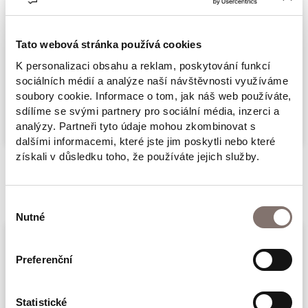
zkrachovalý boxer ve službách gestapa a
jeden jednooký vrátný. Příběh, ve kterém
Gabčík s Kubišem tančí v podniku Tivoli na
Tato webová stránka používá cookies
borském předměstí, Vlasta Burian vystupuje
K personalizaci obsahu a reklam, poskytování funkcí
sociálních médií a analýze naší návštěvnosti využíváme
v Biu Elektra a na sále plzeňského domu Peklo
Více
soubory cookie. Informace o tom, jak náš web používáte,
se mísí pot boxerů s lascivním odérem
sdílíme se svými partnery pro sociální média, inzerci a
prostitutek a tabákem pasáků. Příběh z časů,
analýzy. Partneři tyto údaje mohou zkombinovat s
dalšími informacemi, které jste jim poskytli nebo které
kdy bylo obtížné chovat se správně. Strhující
získali v důsledku toho, že používáte jejich služby.
novela true noir!
Související produkty
Výběr
Nutné
souhlasu
Preferenční
Statistické