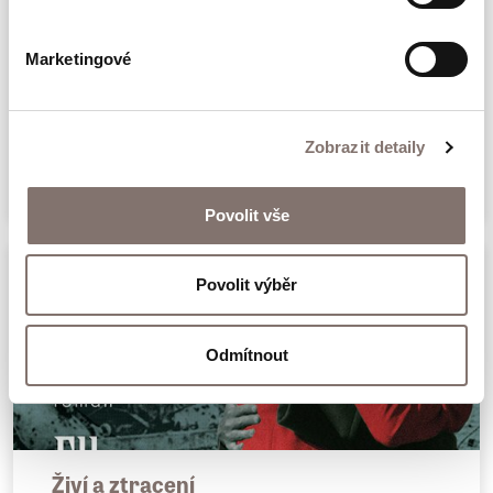
Marketingové
Vlasta
Zobrazit detaily
448 Kč
Povolit vše
Povolit výběr
Odmítnout
Živí a ztracení