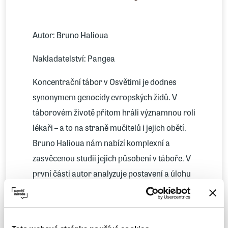
Autor: Bruno Halioua
Nakladatelství: Pangea
Koncentrační tábor v Osvětimi je dodnes
synonymem genocidy evropských židů. V
táborovém životě přitom hráli významnou roli
lékaři – a to na straně mučitelů i jejich obětí.
Bruno Halioua nám nabízí komplexní a
zasvěcenou studii jejich působení v táboře. V
první části autor analyzuje postavení a úlohu
lékařů SS, jejichž úkolem bylo podporovat
vražednou mašinérii. Všímá si nejen jejich
Více
podílu na vyvražďování a účasti na zločinných