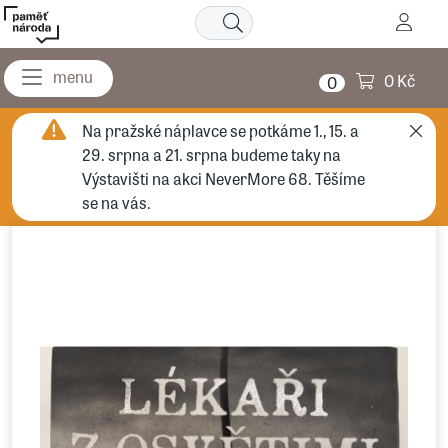
0 Kč
0
Na pražské náplavce se potkáme 1., 15. a
29. srpna a 21. srpna budeme taky na
Výstavišti na akci NeverMore 68. Těšíme
se na vás.