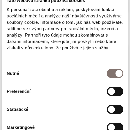
Tato webová stránka používá cookies
pseudolékařských pokusech, ale i jejich
K personalizaci obsahu a reklam, poskytování funkcí
motivace – snaží se zjistit, co je přimělo k
sociálních médií a analýze naší návštěvnosti využíváme
flagrantnímu porušování Hippokratovy
soubory cookie. Informace o tom, jak náš web používáte,
Související produkty
sdílíme se svými partnery pro sociální média, inzerci a
přísahy. Druhá část je věnována
analýzy. Partneři tyto údaje mohou zkombinovat s
deportovaným lékařům, sleduje jejich cestu
dalšími informacemi, které jste jim poskytli nebo které
od transportu po působení v táboře. Mnozí z
získali v důsledku toho, že používáte jejich služby.
nich se snažili pomáhat spoluvězňům, jak jen
to šlo. Třetí část je příznačně nazvána „Šedá
Výběr
zóna“: popisuje, jak byli někteří lékaři
Nutné
souhlasu
přinuceni podílet se na selekcích nebo i na
zrůdných pokusech. Upozorňuje, že se mezi
Preferenční
deportovanými bohužel našli i dobrovolní
Byla jsem doktorkou v Osvětimi -
spolupracovníci.
Statistické
Musela jsem asistovat Mengelemu
Marketingové
339 Kč