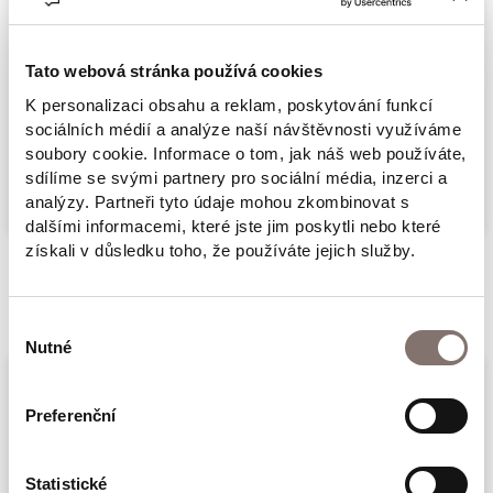
služba hrozí: Liška je lovec. Když tento román
Herta Müllerová napsala (1992), byl
Ceauşescu už téměř tři roky mrtvý a jeho
Tato webová stránka používá cookies
totalitní systém poměrně dobře zmapovaný.
K personalizaci obsahu a reklam, poskytování funkcí
sociálních médií a analýze naší návštěvnosti využíváme
Autorka ale chtěla ukázat jiný děs, než jakým
Více
soubory cookie. Informace o tom, jak náš web používáte,
byly statistiky umučených, vyhnaných,
sdílíme se svými partnery pro sociální média, inzerci a
znásilněných… Chtěla ukázat, jak diktatura
analýzy. Partneři tyto údaje mohou zkombinovat s
dalšími informacemi, které jste jim poskytli nebo které
ničí vnímání, jak propaganda likviduje
získali v důsledku toho, že používáte jejich služby.
význam řeči.
Související produkty
Protože právě slova, kterým bylo odepřeno,
Výběr
aby byla vyslovena, ztrácejí smysl a pod kůži
Nutné
souhlasu
se vtírá strach, který všechno infikuje smrtí.
Život zahnívá, večer se podobá ránu, hodiny
Preferenční
odbíjejí zastavený čas…
Statistické