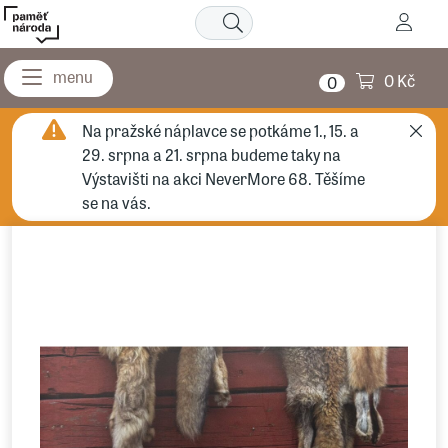
0 Kč
0
Na pražské náplavce se potkáme 1., 15. a
29. srpna a 21. srpna budeme taky na
Výstavišti na akci NeverMore 68. Těšíme
se na vás.