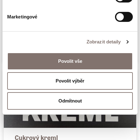
Marketingové
Invalidní sourozenci
Zobrazit detaily
229 Kč
Povolit vše
Povolit výběr
Odmítnout
Cukrový kreml