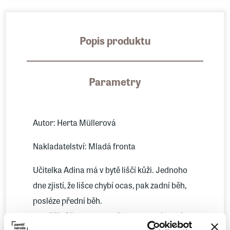
Popis produktu
Parametry
Autor: Herta Müllerová
Nakladatelství: Mladá fronta
Učitelka Adina má v bytě liščí kůži. Jednoho
dne zjistí, že lišce chybí ocas, pak zadní běh,
posléze přední běh.
Na liščí kůži se ukazuje, že rumunská tajná