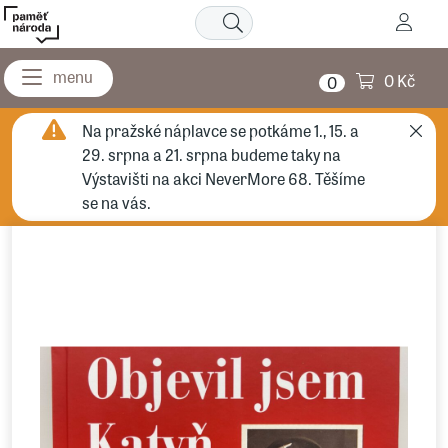
0 Kč
0
Na pražské náplavce se potkáme 1., 15. a
29. srpna a 21. srpna budeme taky na
Výstavišti na akci NeverMore 68. Těšíme
se na vás.