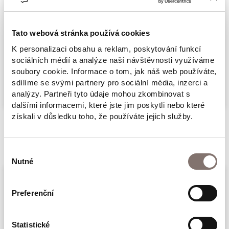
vzpomínková kniha Objevil jsem Katyň je
osobní výpovědí duchovně založeného
člověka o výlučném osudu, který se od těch
Tato webová stránka používá cookies
„běžných“ odlišuje jedním zásadním faktem –
K personalizaci obsahu a reklam, poskytování funkcí
sociálních médií a analýze naší návštěvnosti využíváme
autor totiž bojoval ve 2. světové válce jako
Více
soubory cookie. Informace o tom, jak náš web používáte,
voják Wehrmachtu.
sdílíme se svými partnery pro sociální média, inzerci a
analýzy. Partneři tyto údaje mohou zkombinovat s
dalšími informacemi, které jste jim poskytli nebo které
získali v důsledku toho, že používáte jejich služby.
Související produkty
Výběr
Nutné
souhlasu
Preferenční
Statistické