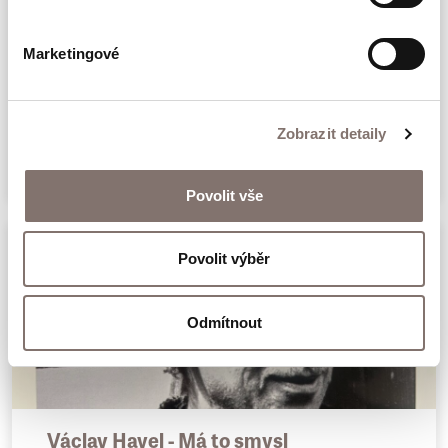
nejen platný, ale při současných krizích,
kterými nejen česká, ale i celá evropská
Marketingové
společnost prochází, v ní nalezneme odpověď
Václav Havel: ilustrovaný životopis
na otázky, které nás tak intenzivně sužují.
Zobrazit detaily
349 Kč
Povolit vše
Povolit výběr
Odmítnout
Václav Havel - Má to smysl