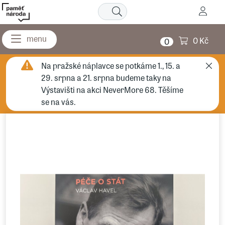
0 Kč
0
Na pražské náplavce se potkáme 1., 15. a
29. srpna a 21. srpna budeme taky na
Výstavišti na akci NeverMore 68. Těšíme
se na vás.