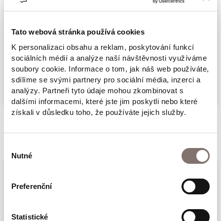
Mladá fronta ze dne 19. ledna 1993 a završen
slavným rudolfinským projevem, který
přednesl 9. prosince 1997 na společném
Tato webová stránka používá cookies
zasedání obou komor českého parlamentu.
K personalizaci obsahu a reklam, poskytování funkcí
sociálních médií a analýze naší návštěvnosti využíváme
Ve všech je jejich dominantním rysem
Více
soubory cookie. Informace o tom, jak náš web používáte,
vpravdě etický rozměr, který se tento muž
sdílíme se svými partnery pro sociální média, inzerci a
snažil do věcí veřejných a reálné politiky
analýzy. Partneři tyto údaje mohou zkombinovat s
dalšími informacemi, které jste jim poskytli nebo které
vtisknout.
získali v důsledku toho, že používáte jejich služby.
O Václavu Havlovi bylo u nás i ve světě
Související produkty
napsáno nesčetně úvah, studií, oslavných
Výběr
tirád i hanopisů. O jeho skutečně lidském a
Nutné
souhlasu
trvale inspirujícím rozměru zjistíme nejvíc
právě z jeho textů, které tvoří tuto knihu.
Preferenční
Nestačí si ji přečíst jen jednou. Stojí za to se k
ní vracet, protože její etický přesah je dosud
Statistické