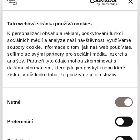
Kniha rozhovorů a polemických diskusí."
V květnu 1921 byla založena KSČ. Stoleté
Tato webová stránka používá cookies
výročí vybízí k tomu, abychom si položili
otázky vztahující se k minulosti, současnosti i
K personalizaci obsahu a reklam, poskytování funkcí
sociálních médií a analýze naší návštěvnosti využíváme
budoucnosti. Nakolik byli čeští komunisté
Více
soubory cookie. Informace o tom, jak náš web používáte,
závislí na Moskvě? Jaký typ lidí přitahovala
sdílíme se svými partnery pro sociální média, inzerci a
analýzy. Partneři tyto údaje mohou zkombinovat s
komunistická strana? A proč i přes zákon o
dalšími informacemi, které jste jim poskytli nebo které
protiprávnosti komunistického režimu
získali v důsledku toho, že používáte jejich služby.
nedošlo k jejímu zákazu? Odpovídají Jaromír
Související produkty
Štětina, Pavel Žáček, Jan Rychlík, Daniel
Výběr
Kroupa, Michal Stehlík a další publicisté i
Nutné
souhlasu
historici.
Preferenční