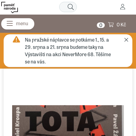
0 Kč
0
Na pražské náplavce se potkáme 1., 15. a
29. srpna a 21. srpna budeme taky na
Výstavišti na akci NeverMore 68. Těšíme
se na vás.