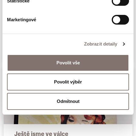
Statistické
Marketingové
Sametová revoluce po 30 letech
340 Kč
Zobrazit detaily
Povolit vše
Povolit výběr
Odmítnout
Ještě jsme ve válce