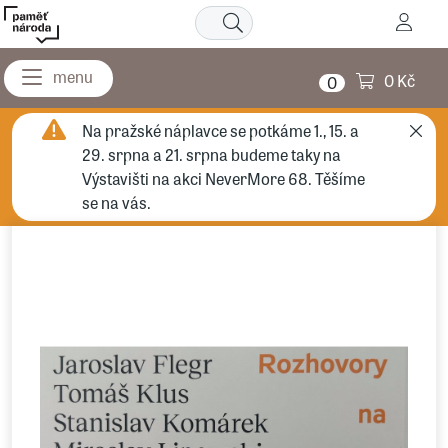
0 Kč
0
Na pražské náplavce se potkáme 1., 15. a
29. srpna a 21. srpna budeme taky na
Výstavišti na akci NeverMore 68. Těšíme
se na vás.