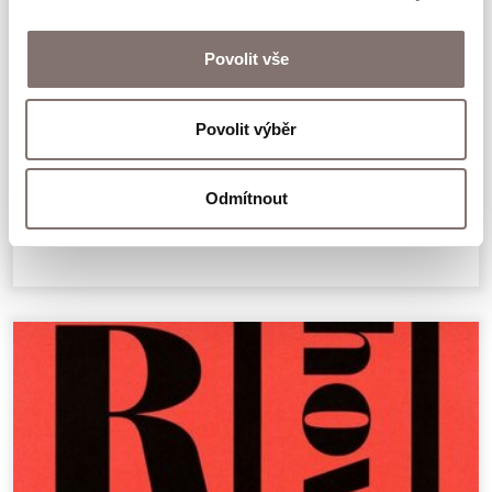
Povolit vše
Povolit výběr
Všeobecná deklarace lidských práv v
povídkách, ilustracích a rozhovorech
Odmítnout
498 Kč