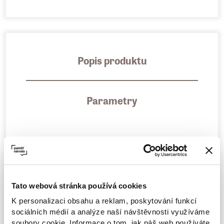
Popis produktu
Parametry
Autor: Adam Folta
Nakladatelství: 65. pole
Novinář Adam Folta ve své knize Rozhovory
Tato webová stránka používá cookies
na hraně zítřka vyzývá k zamyšlení nad
K personalizaci obsahu a reklam, poskytování funkcí
sociálních médií a analýze naší návštěvnosti využíváme
možnou podobou našich zítřků osmnáct
soubory cookie. Informace o tom, jak náš web používáte,