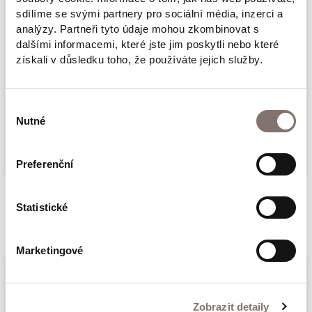
mužských osobností českého veřejného
sdílíme se svými partnery pro sociální média, inzerci a
analýzy. Partneři tyto údaje mohou zkombinovat s
života. Po tomto svazku bude následovat
dalšími informacemi, které jste jim poskytli nebo které
druhý díl, věnovaný ženským osobnostem.
získali v důsledku toho, že používáte jejich služby.
Kniha obsahuje podnětné rozhovory
o budoucnosti člověka, společnosti a planety.
Výběr
Zpovídáni byli odborníci a profesionálové
Nutné
souhlasu
Více
napříč obory.
Máme si budoucnost malovat narůžovo, nebo
Preferenční
pociťovat skepsi? Rozhovory, vzniklé
výhradně pro tuto knihu, dohromady tvoří
Statistické
Související produkty
plastický obraz – mozaiku názorů, faktů
a postojů. Publikaci doplňují fotografické
Marketingové
portréty Kateřiny Sýsové.
Zobrazit detaily