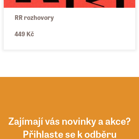
RR rozhovory
449 Kč
Zajímají vás novinky a akce?
Přihlaste se k odběru