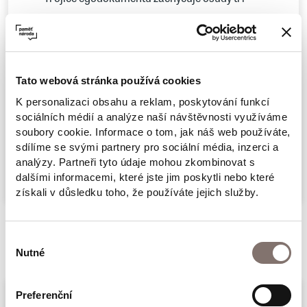
generací jedné rodiny. V první části vzpomíná
Adolf Ornstein na život své rodiny na Vysočině
v druhé polovině 19. století. Text vznikl jen
několik let před jeho deportací do Terezína,
Tato webová stránka používá cookies
kde zahynul. Vzpomínky stoleté historičky
K personalizaci obsahu a reklam, poskytování funkcí
sociálních médií a analýze naší návštěvnosti využíváme
Vilmy Abeles Iggersové v druhé části knihy
soubory cookie. Informace o tom, jak náš web používáte,
zachycují její dětství a dospívání v
sdílíme se svými partnery pro sociální média, inzerci a
Více
Horšovském Týně, odkud v roce 1938 celá
analýzy. Partneři tyto údaje mohou zkombinovat s
dalšími informacemi, které jste jim poskytli nebo které
rodina odešla do kanadského exilu. Třetí část
získali v důsledku toho, že používáte jejich služby.
obsahuje jedinečnou korespondenci jejího
otce Karla Abelese z let 1946–1952, který si
Související produkty
Výběr
dopisoval s bývalými německými sousedy, po
Nutné
souhlasu
válce vyhnanými do Bavorska. V knize je
přetištěno více než padesát fotografií z
Preferenční
rodinného archivu a další dokumenty. Je