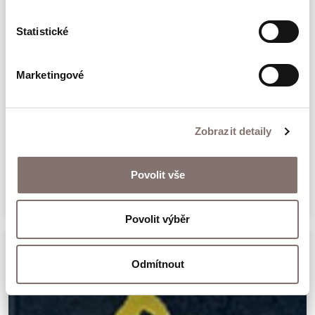
unikátním dokladem česko-německo-
Statistické
židovského soužití na českém venkově i
silným svědectvím o ztrátě a nalézání
Marketingové
domova.
Žít bez hořkosti - Příběh německé
Zobrazit detaily
Sintky, která přežila holokaust
279 Kč
Povolit vše
Povolit výběr
Odmítnout