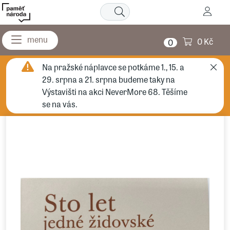
0 Kč
0
Na pražské náplavce se potkáme 1., 15. a
29. srpna a 21. srpna budeme taky na
Výstavišti na akci NeverMore 68. Těšíme
se na vás.