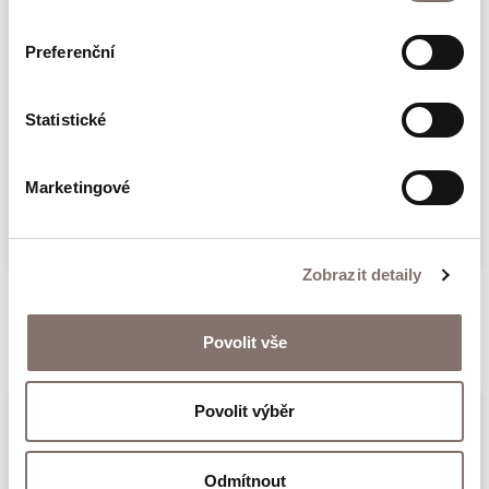
oceněno tvůrčími cenami a zfilmováváno pod
názvem Výstřely v Mariánských Lázních.
Preferenční
Dramatický příběh, který nabízí čtenářům
zážitek pocitové spoluúčasti na činu, pátrání i
Statistické
všech lidských a historických okolnostech.
Více
Marketingové
Zobrazit detaily
Související produkty
Povolit vše
Povolit výběr
Odmítnout