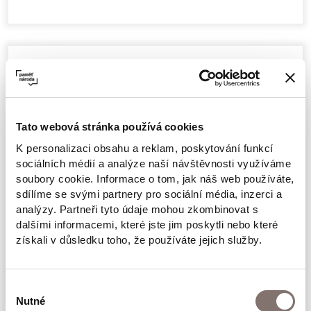
Popis produktu
Tato webová stránka používá cookies
Parametry
K personalizaci obsahu a reklam, poskytování funkcí
sociálních médií a analýze naší návštěvnosti využíváme
soubory cookie. Informace o tom, jak náš web používáte,
Autor: Roman Cílek
sdílíme se svými partnery pro sociální média, inzerci a
analýzy. Partneři tyto údaje mohou zkombinovat s
dalšími informacemi, které jste jim poskytli nebo které
Nakladatelství: MarieTurn
získali v důsledku toho, že používáte jejich služby.
Pozoruhodné dílo předního autora pátrací
literatury faktu, jehož předchozí vydání (nyní v
Výběr
mnohém obohacené a přepracované ) bylo
Nutné
souhlasu