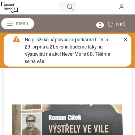
0 Kč
0
Na pražské náplavce se potkáme 1., 15. a
29. srpna a 21. srpna budeme taky na
Výstavišti na akci NeverMore 68. Těšíme
se na vás.