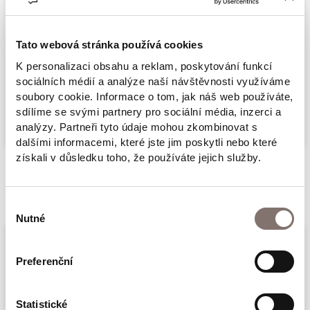
kteří se zasloužili o rozvoj našeho letectví, ale
také legendárních létajících strojů. Příběhy
jsou vždy doplněny historickým úvodem do
Tato webová stránka používá cookies
děje. Od takřka mytických počátků se kniha
K personalizaci obsahu a reklam, poskytování funkcí
sociálních médií a analýze naší návštěvnosti využíváme
dostává k prvním doloženým aktérům
Více
soubory cookie. Informace o tom, jak náš web používáte,
českého letectví Jana Kašpara a Boženy
sdílíme se svými partnery pro sociální média, inzerci a
Laglerové. Nechybí kapitola o smrti
analýzy. Partneři tyto údaje mohou zkombinovat s
dalšími informacemi, které jste jim poskytli nebo které
Rastislava Štefánika, ani letecké bitvy
získali v důsledku toho, že používáte jejich služby.
generála Fajtla. Přes éru komunismu se pak
Související produkty
dostává až ke dnešku. Kniha je doplněna
Výběr
souborem dobových fotografií a bokorysů
Nutné
souhlasu
letadel, která se významnou měrou podílela
na historii českého a československého
Preferenční
letectví.
Vydání knihy podpořilo Ministerstvo kultury
Statistické