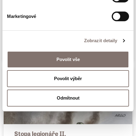
České republiky.
Marketingové
Štefánik
Zobrazit detaily
495 Kč
Povolit vše
Povolit výběr
Odmítnout
Stopa legionáře II.