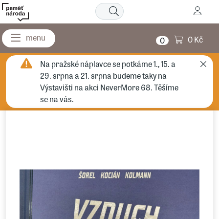
0 Kč
0
Na pražské náplavce se potkáme 1., 15. a
29. srpna a 21. srpna budeme taky na
Výstavišti na akci NeverMore 68. Těšíme
se na vás.