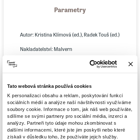
Parametry
Autor: Kristina Klímová (ed.), Radek Touš (ed.)
Nakladatelství: Malvern
Ženská poezie undergroundu není jednolitá a
už vůbec ne programová. Vyznačuje se silnou
diverzitou, a ačkoliv často zpracovává
Tato webová stránka používá cookies
podobná témata a motivy, své inspirace
K personalizaci obsahu a reklam, poskytování funkcí
nachází v blues, modlitbě i estetice ošklivosti.
sociálních médií a analýze naší návštěvnosti využíváme
soubory cookie. Informace o tom, jak náš web používáte,
Nejvlastnějším společným rysem textů
sdílíme se svými partnery pro sociální média, inzerci a
zůstává ženský pohled na věc, založený na
analýzy. Partneři tyto údaje mohou zkombinovat s
osobních zkušenostech básnířek milenek,
dalšími informacemi, které jste jim poskytli nebo které
získali v důsledku toho, že používáte jejich služby.
matek, uklízeček, exulantek, ale především