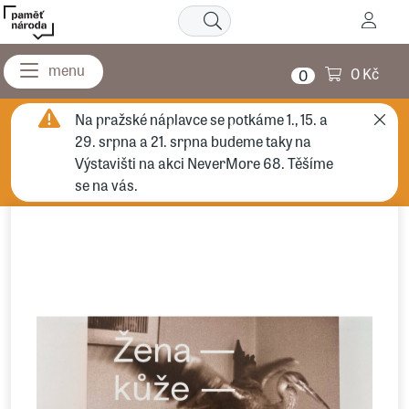
0 Kč
0
Na pražské náplavce se potkáme 1., 15. a
29. srpna a 21. srpna budeme taky na
Výstavišti na akci NeverMore 68. Těšíme
se na vás.