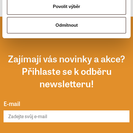
Povolit výběr
Odmítnout
Zajímají vás novinky a akce?
Přihlaste se k odběru
newsletteru!
E-mail