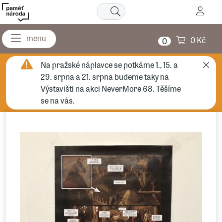
0 Kč
0
Na pražské náplavce se potkáme 1., 15. a
29. srpna a 21. srpna budeme taky na
Výstavišti na akci NeverMore 68. Těšíme
se na vás.