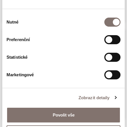
Poslat e-mailem
Výběr
Nutné
souhlasu
Preferenční
Parametry
Statistické
Marketingové
Téma
komunismus, lidská práva,
občanská statečnost,
protikomunistický odboj
Zobrazit detaily
Povolit vše