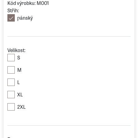
Kód výrobku: M001
Střih:
pánský
Velikost:
S
M
L
XL
2XL