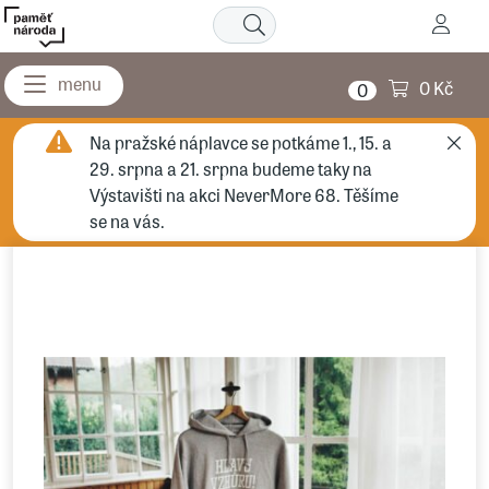
0 Kč
0
Na pražské náplavce se potkáme 1., 15. a
29. srpna a 21. srpna budeme taky na
Výstavišti na akci NeverMore 68. Těšíme
se na vás.