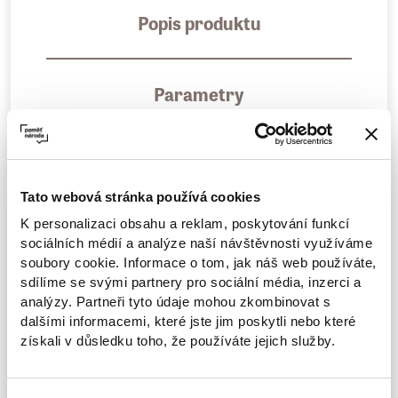
Popis produktu
Parametry
Každý rok na jaře běžíme pro Paměť národa.
Za všechny, kteří to nevzdali. Běžíme abychom
Tato webová stránka používá cookies
nezapomněli na osudy politických vězňů,
K personalizaci obsahu a reklam, poskytování funkcí
válečných veteránů, obětí holocaustu,
sociálních médií a analýze naší návštěvnosti využíváme
soubory cookie. Informace o tom, jak náš web používáte,
disidentů, všech bojovníků za svobodu.
sdílíme se svými partnery pro sociální média, inzerci a
analýzy. Partneři tyto údaje mohou zkombinovat s
Mikinu HLAVU VZHŮRU! ale můžete nosit celý
dalšími informacemi, které jste jim poskytli nebo které
rok.
získali v důsledku toho, že používáte jejich služby.
Více