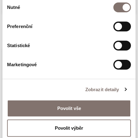
Výběr
Nutné
souhlasu
Preferenční
Související produkty
Statistické
Marketingové
Zobrazit detaily
Povolit vše
Triko Hlavu vzhůru!
Povolit výběr
500 Kč
379 Kč