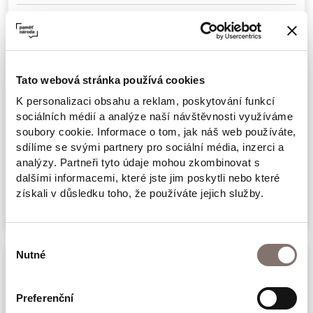
450 Kč
329 Kč
Tato webová stránka používá cookies
K personalizaci obsahu a reklam, poskytování funkcí
sociálních médií a analýze naší návštěvnosti využíváme
Vložit do košíku
soubory cookie. Informace o tom, jak náš web používáte,
sdílíme se svými partnery pro sociální média, inzerci a
Dotaz na zboží
analýzy. Partneři tyto údaje mohou zkombinovat s
dalšími informacemi, které jste jim poskytli nebo které
získali v důsledku toho, že používáte jejich služby.
Poslat e-mailem
Výběr
Nutné
souhlasu
Popis produktu
Preferenční