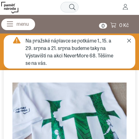
0 Kč
0
Na pražské náplavce se potkáme 1., 15. a
29. srpna a 21. srpna budeme taky na
Výstavišti na akci NeverMore 68. Těšíme
se na vás.