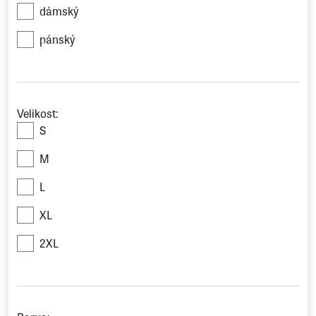
dámský
pánský
Velikost:
S
M
L
XL
2XL