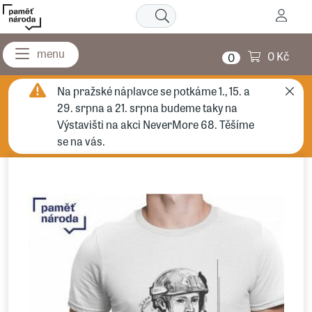
0 Kč
0
Na pražské náplavce se potkáme 1., 15. a
29. srpna a 21. srpna budeme taky na
Výstavišti na akci NeverMore 68. Těšíme
se na vás.