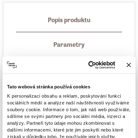
Popis produktu
Parametry
Ukrajina čelí bezprecedentní invazi vojsk
Ruské federace. Ukrajinský prezident
Volodymyr Zelenskyj odmítl na začátku ruské
Tato webová stránka používá cookies
války nabídku Spojených států k evakuaci z
K personalizaci obsahu a reklam, poskytování funkcí
sociálních médií a analýze naší návštěvnosti využíváme
hlavního města Kyjeva.
soubory cookie. Informace o tom, jak náš web používáte,
sdílíme se svými partnery pro sociální média, inzerci a
„
Bojuje se tady. Potřebuji munici, ne odvoz
,“
analýzy. Partneři tyto údaje mohou zkombinovat s
řekl podle velvyslanectví Zelenskyj
dalšími informacemi, které jste jim poskytli nebo které
získali v důsledku toho, že používáte jejich služby.