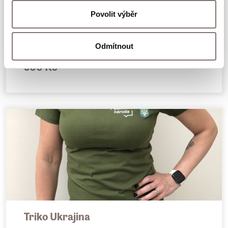
Povolit výběr
Triko Medvěd a slavík
Odmítnout
500 Kč
Triko Ukrajina