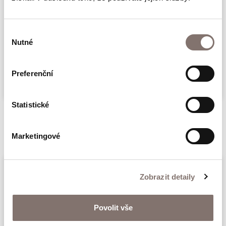
Američanům.
Obracíme se proto na českou veřejnost a ve
Výběr
spolupráci s našimi partnery na Ukrajině
Nutné
souhlasu
jsme spustili sbírku, ve které může přispět
Více
každý z nás anebo si od nás koupit tričko.
Preferenční
Výtěžek z prodeje půjde na konto pomoci
Statistické
Ukrajině
ukrajina.pametnaroda.cz
Související produkty
Marketingové
Zobrazit detaily
Povolit vše