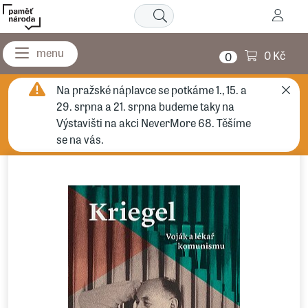
0 Kč
0
Na pražské náplavce se potkáme 1., 15. a
29. srpna a 21. srpna budeme taky na
Výstavišti na akci NeverMore 68. Těšíme
se na vás.