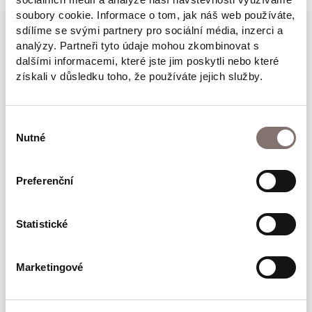
soubory cookie. Informace o tom, jak náš web používáte,
sdílíme se svými partnery pro sociální média, inzerci a
analýzy. Partneři tyto údaje mohou zkombinovat s
Popis produktu
dalšími informacemi, které jste jim poskytli nebo které
získali v důsledku toho, že používáte jejich služby.
Parametry
Výběr
Nutné
souhlasu
Autor: Martin Groman
Preferenční
Nakladatelství: Paseka, Ústav pro studium
totalitních režimů
Statistické
Václav Havel ve svém eseji o Františku
Marketingové
Krieglovi v roce 1988 napsal, že by jednou
měla vzniknout kniha, díky níž by lidé