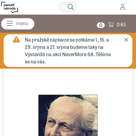
0 Kč
0
Na pražské náplavce se potkáme 1., 15. a
29. srpna a 21. srpna budeme taky na
Výstavišti na akci NeverMore 68. Těšíme
se na vás.