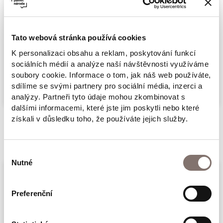
vydání. Je historickou, zčásti memoárovou
publikaci, obsahující přes 500 unikátních
Tato webová stránka používá cookies
fotografií a materiálů.
Raichlovi nejbližší přátelé, váleční veteráni i
K personalizaci obsahu a reklam, poskytování funkcí
sociálních médií a analýze naší návštěvnosti využíváme
političtí vězni na něj vzpomínají jako na muže
Více
soubory cookie. Informace o tom, jak náš web používáte,
naplněného odvahou. Plukovník Pravomil
sdílíme se svými partnery pro sociální média, inzerci a
analýzy. Partneři tyto údaje mohou zkombinovat s
Raichl, válečný veterán, politický vězeň,
dalšími informacemi, které jste jim poskytli nebo které
exulant, nositel Řádu Bílého lva se narodil 31.
získali v důsledku toho, že používáte jejich služby.
ledna 1921. Patřil mezi účastníky moderní
Související produkty
historie čs. armády, mezi výjimečné jedince II.
Výběr
a III. odboje, kteří zásadním způsobem
Nutné
souhlasu
ovlivnili události, životy a osudy celých
generací. Byl vězněm Gulagu, samopalníkem
Preferenční
na východní frontě. Bojoval proti nacismu, a
po jeho porážce po zbytek života proti