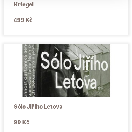
Kriegel
ochoten podstoupit boj na život a na smrt.
Zemřel před dvaceti roky, za dramatických
499 Kč
okolností 25. února 2002.
Sólo Jiřího Letova
99 Kč