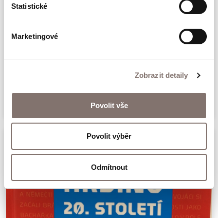
Statistické
Marketingové
#Nezapomeňte: Příběhy Paměti
národa
Zobrazit detaily
349 Kč
Povolit vše
Povolit výběr
Odmítnout