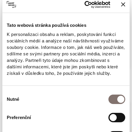
Venclovský, Olga Connolly-Fikotová. A mnozí
další. Jména, z nichž některá jsou známá
dodnes, některá zvlášť mladší generaci už
Tato webová stránka používá cookies
moc neřeknou, ale ve své době je znal každý.
K personalizaci obsahu a reklam, poskytování funkcí
Jména, která psala příběhy dvacátého století.
sociálních médií a analýze naší návštěvnosti využíváme
Více
soubory cookie. Informace o tom, jak náš web používáte,
sdílíme se svými partnery pro sociální média, inzerci a
analýzy. Partneři tyto údaje mohou zkombinovat s
dalšími informacemi, které jste jim poskytli nebo které
získali v důsledku toho, že používáte jejich služby.
Související produkty
Výběr
Nutné
souhlasu
Preferenční