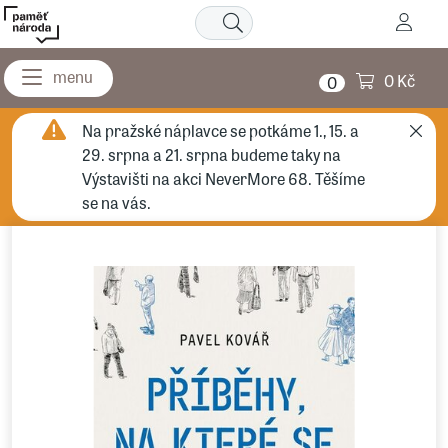
0 Kč
0
Na pražské náplavce se potkáme 1., 15. a
29. srpna a 21. srpna budeme taky na
Výstavišti na akci NeverMore 68. Těšíme
se na vás.