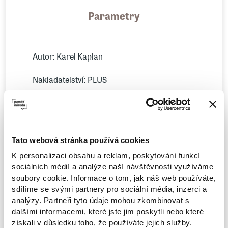
Parametry
Autor: Karel Kaplan
Nakladatelství: PLUS
"Historie vzniku a působení StB jako
mocenského nástroje KSČ"
Tato webová stránka používá cookies
Kniha renomovaného historika Karla
K personalizaci obsahu a reklam, poskytování funkcí
Kaplana nabízí detailní pohled na poválečnou
sociálních médií a analýze naší návštěvnosti využíváme
éru, během které KSČ budovala své pozice v
soubory cookie. Informace o tom, jak náš web používáte,
bezpečnostních složkách, až je zcela ovládla.
sdílíme se svými partnery pro sociální média, inzerci a
analýzy. Partneři tyto údaje mohou zkombinovat s
Komunisté vytvářeli sítě agentů a tajných
dalšími informacemi, které jste jim poskytli nebo které
členů KSČ v ostatních stranách Národní
získali v důsledku toho, že používáte jejich služby.