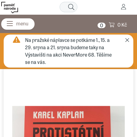
0 Kč
0
Na pražské náplavce se potkáme 1., 15. a
29. srpna a 21. srpna budeme taky na
Výstavišti na akci NeverMore 68. Těšíme
se na vás.