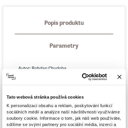
Popis produktu
Parametry
Autor: Bohdan Chudoba
Nakladatelství: Torst
První vydání závažného historického románu,
Tato webová stránka používá cookies
jehož děj se odehrává na jaře roku 1938 v
K personalizaci obsahu a reklam, poskytování funkcí
Brně. Autor ho napsal v Madridu, kde jako
sociálních médií a analýze naší návštěvnosti využíváme
soubory cookie. Informace o tom, jak náš web používáte,
poúnorový exulant žil až do své smrti.
sdílíme se svými partnery pro sociální média, inzerci a