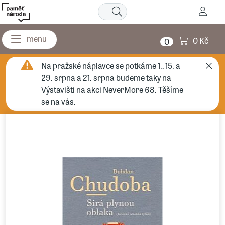
0 Kč
0
Na pražské náplavce se potkáme 1., 15. a
29. srpna a 21. srpna budeme taky na
Výstavišti na akci NeverMore 68. Těšíme
se na vás.