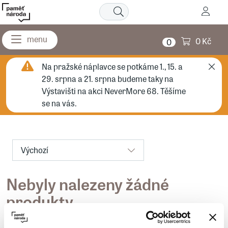
0 Kč
0
Na pražské náplavce se potkáme 1., 15. a
29. srpna a 21. srpna budeme taky na
Výstavišti na akci NeverMore 68. Těšíme
se na vás.
Výchozí
Nebyly nalezeny žádné
produkty