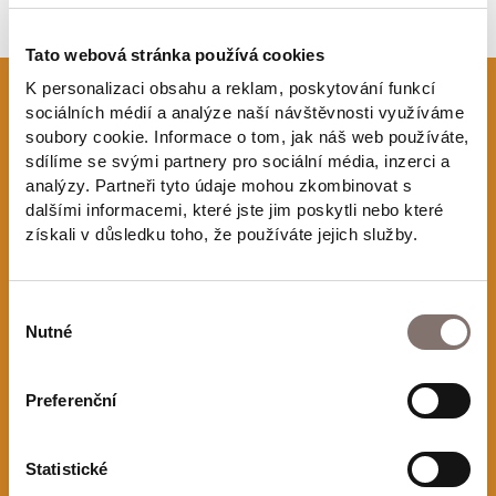
Tato webová stránka používá cookies
K personalizaci obsahu a reklam, poskytování funkcí
sociálních médií a analýze naší návštěvnosti využíváme
soubory cookie. Informace o tom, jak náš web používáte,
sdílíme se svými partnery pro sociální média, inzerci a
analýzy. Partneři tyto údaje mohou zkombinovat s
Zajímají vás novinky a akce?
dalšími informacemi, které jste jim poskytli nebo které
získali v důsledku toho, že používáte jejich služby.
Přihlaste se k odběru
newsletteru!
Výběr
Nutné
souhlasu
E-mail
Preferenční
Statistické