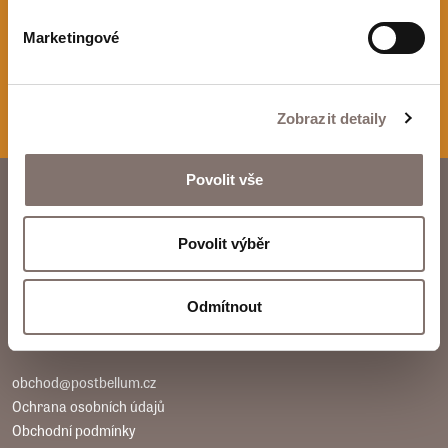
Odeslat
Marketingové
Zobrazit detaily
Povolit vše
E-shop Paměti národa
Povolit výběr
Post Bellum Production, s.r.o.
Španělská 1073/10
Odmítnout
Praha 2, 120 00
IČO: 096 70 688
obchod@postbellum.cz
Ochrana osobních údajů
Obchodní podmínky