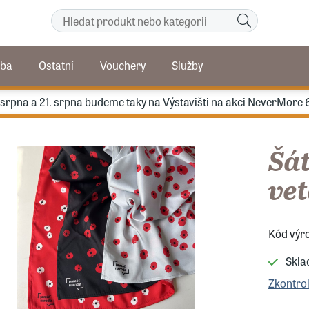
ba
Ostatní
Vouchery
Služby
. srpna a 21. srpna budeme taky na Výstavišti na akci NeverMore 
Šá
vet
Kód výr
Skl
Zkontro