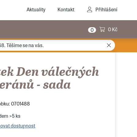
Aktuality
Kontakt
Přihlášení
0 Kč
0
68. Těšíme se na vás.
tek Den válečných
eránů - sada
obku: 0701488
adem
>5 ks
lovat dostupnost