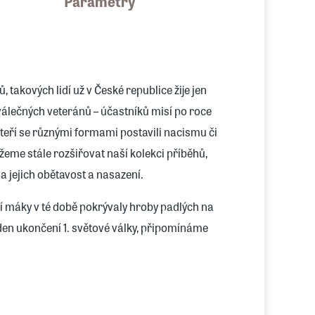
Parametry
akových lidí už v České republice žije jen
álečných veteránů – účastníků misí po roce
kteří se různými formami postavili nacismu či
me stále rozšiřovat naší kolekci příběhů,
 jejich obětavost a nasazení.
čí máky v té době pokrývaly hroby padlých na
den ukončení 1. světové války, připomínáme