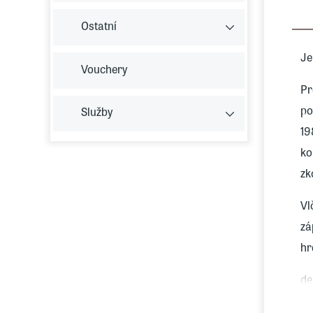
Ostatní
Je
Vouchery
Pr
po
Služby
19
ko
zk
Vl
zá
hr
de
Šá