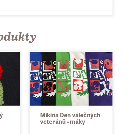
rodukty
ý
Mikina Den válečných
veteránů - máky