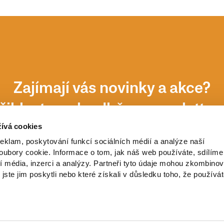
Zajímají vás novinky a akce?
řihlaste se k odběru newsletter
ívá cookies
reklam, poskytování funkcí sociálních médií a analýze naší
ubory cookie. Informace o tom, jak náš web používáte, sdílíme
í média, inzerci a analýzy. Partneři tyto údaje mohou zkombinov
 jste jim poskytli nebo které získali v důsledku toho, že používá