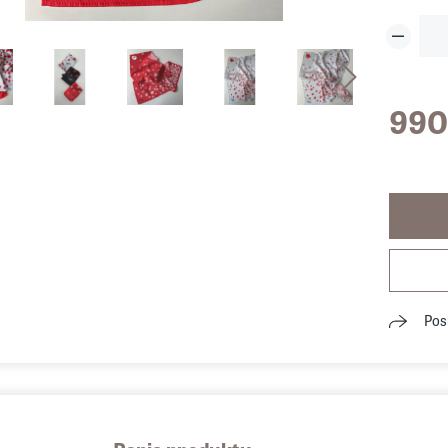
990
Pos