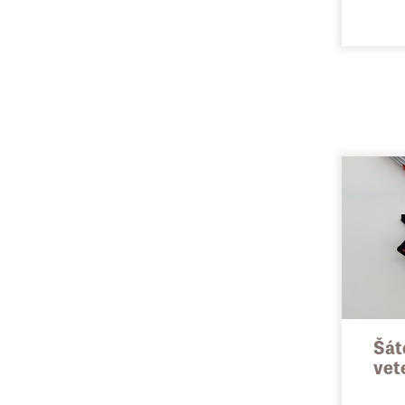
ro
ma
Sl
Gr
sr
Po
Ce
Šát
vet