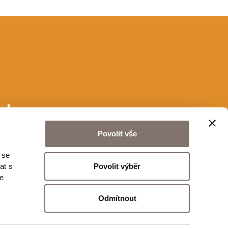
u!
Povolit vše
 se
Odeslat
Povolit výběr
at s
te
Odmítnout