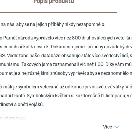
Popis produktu
 na nás, aby se na jejich příběhy nikdy nezapomnělo.
o Paměť národa vyprávělo více než 800 druhoválečných veteránů, t
sledních několik desítek. Dokumentujeme i příběhy novodobých v
89. Vedle toho naše databáze obsahuje stále více svědectví lidí, 
munismu. Takových jsme zaznamenali víc než 1100. Díky vám může
oumat je a nejrůznějšími způsoby vyprávět aby se nezapomnělo na
čí mák je symbolem veteránů už od konce první světové války. Vl
padní frontě. Symbolickým květem si každoročně 11. listopadu, v 
dinství a oběti vojáků.
nveteranu.cz
Více
tek má jednostranný potisk