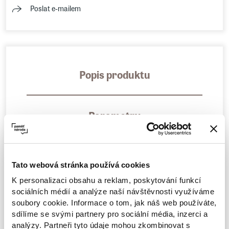
Poslat e-mailem
Popis produktu
Parametry
Nové triko podcastu Dobrovský & Šídlo –
Tato webová stránka používá cookies
tentokrát s větou: K tomu se dostaneme…
K personalizaci obsahu a reklam, poskytování funkcí
sociálních médií a analýze naší návštěvnosti využíváme
Podobně jako naše předchozí trika i toto moto
soubory cookie. Informace o tom, jak náš web používáte,
ve svých debatách určitě využijete. Přejeme
sdílíme se svými partnery pro sociální média, inzerci a
příjemnou zábavu.
analýzy. Partneři tyto údaje mohou zkombinovat s