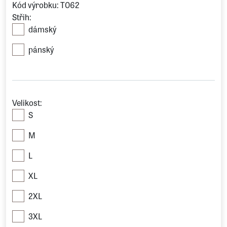
Kód výrobku: T062
Střih:
dámský
pánský
Velikost:
S
M
L
XL
2XL
3XL