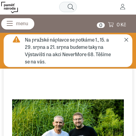
0 Kč
0
Na pražské náplavce se potkáme 1., 15. a
29. srpna a 21. srpna budeme taky na
Výstavišti na akci NeverMore 68. Těšíme
se na vás.