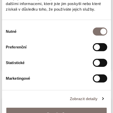
dalšími informacemi, které jste jim poskytli nebo které
získali v důsledku toho, že používáte jejich služby.
A nezapomeňte, koupí trika podpoříte další
natáčení podcastu Paměti národa Dobrovský
Výběr
& Šídlo.
Nutné
souhlasu
Materiál: 145 g/m2, 100% předepraná
Preferenční
prstencová bavlna
Více
Statistické
Marketingové
Související produkty
Zobrazit detaily