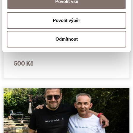
Povolit vše
Povolit výběr
Odmítnout
Triko Náhodou si to pamatuju
500 Kč