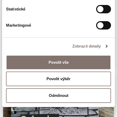
take you to
Statistické
places connected with the history of the Jews
of České
Marketingové
Budějovice. The third topic of the guide is the
Reiseführer durch das jüdische
unique
Budweis
magazine Klepy, which was secretly published
Zobrazit detaily
by the
129 Kč
Jewish youth of České Budějovice in the years
Povolit vše
1940/1941
in order to escape the oppressive reality of
Povolit výběr
the Protectorate,
at least for a while. Aft er more than 80 years,
Odmítnout
you
can follow not only the footsteps of Klepy, but
especially