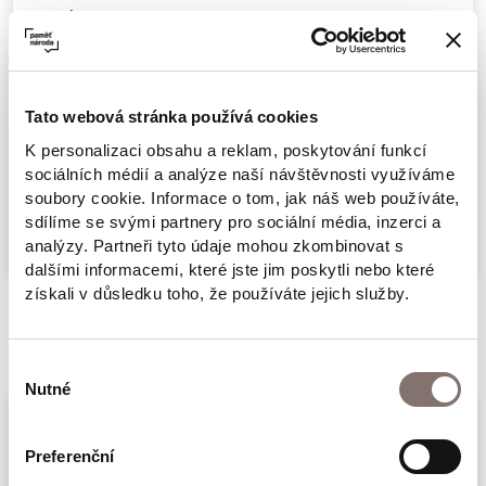
later, more
than 60 of them can be found in 25 places on
the streets
of the South Bohemian metropolis, and more
Tato webová stránka používá cookies
are being
K personalizaci obsahu a reklam, poskytování funkcí
sociálních médií a analýze naší návštěvnosti využíváme
added. But what stories and tragic fates lie
Více
soubory cookie. Informace o tom, jak náš web používáte,
behind the
sdílíme se svými partnery pro sociální média, inzerci a
names and brief dates on the brass plaques?
analýzy. Partneři tyto údaje mohou zkombinovat s
dalšími informacemi, které jste jim poskytli nebo které
That's what
získali v důsledku toho, že používáte jejich služby.
our guide will tell you. The majority of these
Související produkty
stones commemorate
Výběr
local victims of the Holocaust. Judaism has
Nutné
souhlasu
been associated with Budějovice since the
Middle Ages.
Preferenční
The second part of the guide will therefore