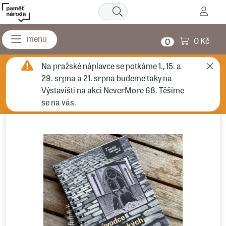
0 Kč
0
Na pražské náplavce se potkáme 1., 15. a
29. srpna a 21. srpna budeme taky na
Výstavišti na akci NeverMore 68. Těšíme
se na vás.