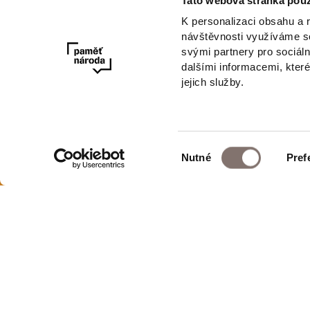
Tato webová stránka použ
E-mail
K personalizaci obsahu a 
návštěvnosti využíváme so
svými partnery pro sociáln
dalšími informacemi, které
jejich služby.
Výběr
Nutné
Pref
Newsletter
souhlasu
E-shop Paměti národa
Ochrana osobní
Obchodní podm
Post Bellum Production, s.r.o.
Odstoupení od 
Španělská 1073/10
Nastavení cooki
Praha 2, 120 00
Seznam dodava
IČO: 096 70 688