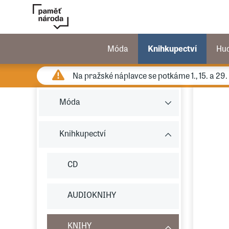
Móda
Knihkupectví
Hu
Na pražské náplavce se potkáme 1., 15. a 29
Móda
Knihkupectví
CD
AUDIOKNIHY
KNIHY