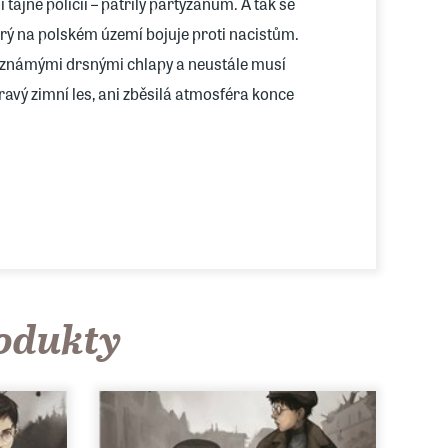
i tajné policii – patřily partyzánům. A tak se
erý na polském území bojuje proti nacistům.
neznámými drsnými chlapy a neustále musí
ravý zimní les, ani zběsilá atmosféra konce
m druhé světové války a holokaustu
ch dějepisu.
 autor oslavuje obyčejnost a dětské vidění světa,
rodukty