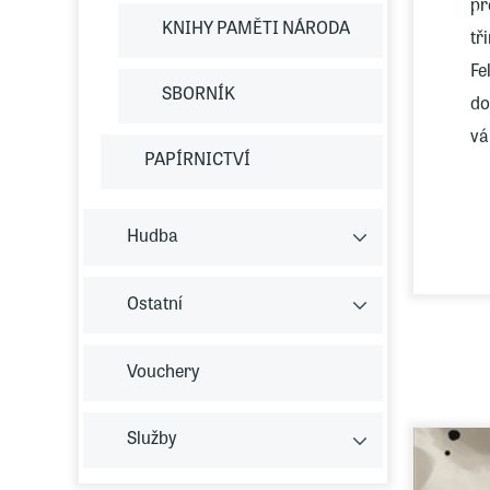
př
KNIHY PAMĚTI NÁRODA
tř
Fe
SBORNÍK
do
vá
PAPÍRNICTVÍ
Ta
zp
Hudba
„J
Ostatní
př
Vouchery
Služby