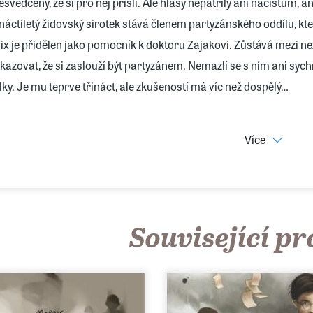
esvědčený, že si pro něj přišli. Ale hlasy nepatřily ani nacistům, an
ináctiletý židovský sirotek stává členem partyzánského oddílu, kt
lix je přidělen jako pomocník k doktoru Zajakovi. Zůstává mezi 
kazovat, že si zaslouží být partyzánem. Nemazlí se s ním ani sych
lky. Je mu teprve třináct, ale zkušeností má víc než dospělý…
ké třetí díl ze série o židovském chlapci Felixovi čelícímu hrůzá
Více
rostředkuje dětem tuto dobu lépe než sebedelší výklady v hodiná
eden z důvodů, proč je tento hluboce lidský příběh tak čtivý, je, že
estože líčí tu nejkrutější etapu lidských dějin.“
Související p