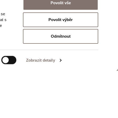
Povolit vše
 se
Odeslat
Povolit výběr
at s
te
Odmítnout
Zobrazit detaily