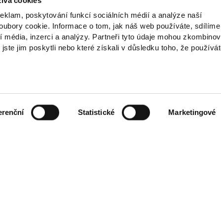
ívá cookies
reklam, poskytování funkcí sociálních médií a analýze naší
ubory cookie. Informace o tom, jak náš web používáte, sdílíme
í média, inzerci a analýzy. Partneři tyto údaje mohou zkombinov
 jste jim poskytli nebo které získali v důsledku toho, že používá
erenční
Statistické
Marketingové
ch údajů
ínky
smlouvy
es
telů