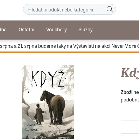
dba
Ostatní
Vouchery
Služby
. srpna a 21. srpna budeme taky na Výstavišti na akci NeverMore 
Kd
Zboží n
podobné 