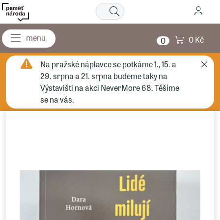
0 Kč
0
Na pražské náplavce se potkáme 1., 15. a
29. srpna a 21. srpna budeme taky na
Výstavišti na akci NeverMore 68. Těšíme
se na vás.