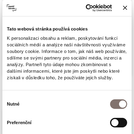
žádaly, aby psala o tématech souvisejících s
židovskou kulturou, si uvědomila, co mají
všechna tato zadání společného: měla psát o
Tato webová stránka používá cookies
mrtvých Židech, nikdy o živých. V těchto
K personalizaci obsahu a reklam, poskytování funkcí
esejích se Hornová zamýšlí nad tak odlišnými
sociálních médií a analýze naší návštěvnosti využíváme
tématy, jako je celosvětové zbožňování Anne
soubory cookie. Informace o tom, jak náš web používáte,
Více
Frankové, mytologie o změně židovských jmen
sdílíme se svými partnery pro sociální média, inzerci a
analýzy. Partneři tyto údaje mohou zkombinovat s
na Ellis Islandu, velkolepá putovní výstava
dalšími informacemi, které jste jim poskytli nebo které
Osvětim, propagace židovské kultury v
získali v důsledku toho, že používáte jejich služby.
čínském Charbinu a málo známý život
Související produkty
„spravedlivého Nežida“ Variana Frye, který
Výběr
pomohl zachránit před nacisty Arendtovou,
Nutné
souhlasu
Mahlerovou, Werfela, Chagalla,
Feuchtwangera a řadu dalších intelektuálů.
Preferenční
Svým často sarkastickým psaním potvrzuje