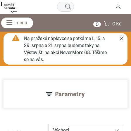
0 Kč
0
Na pražské náplavce se potkáme 1., 15. a
29. srpna a 21. srpna budeme taky na
Výstavišti na akci NeverMore 68. Těšíme
se na vás.
Parametry
Výchozí