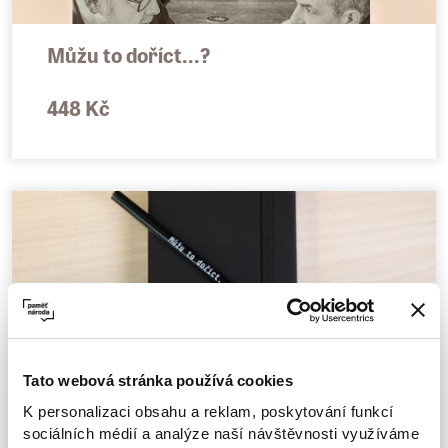
Můžu to doříct...?
448 Kč
Tato webová stránka používá cookies
Tužka + blok Můžu to doříct...?
K personalizaci obsahu a reklam, poskytování funkcí
sociálních médií a analýze naší návštěvnosti využíváme