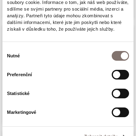
140 Kč
soubory cookie. Informace o tom, jak náš web používáte,
sdílíme se svými partnery pro sociální média, inzerci a
analýzy. Partneři tyto údaje mohou zkombinovat s
dalšími informacemi, které jste jim poskytli nebo které
získali v důsledku toho, že používáte jejich služby.
Výběr
Nutné
souhlasu
Preferenční
Triko Můžu to doříct...?
Statistické
500 Kč
Marketingové