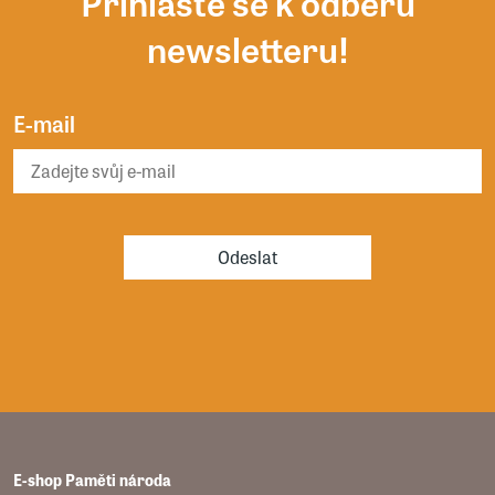
Přihlaste se k odběru
newsletteru!
E-mail
Odeslat
E-shop Paměti národa