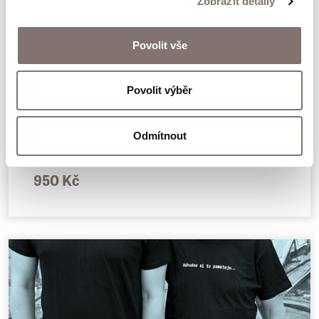
Zobrazit detaily
Povolit vše
Povolit výběr
Odmítnout
Mikina Můžu to doříct
950 Kč