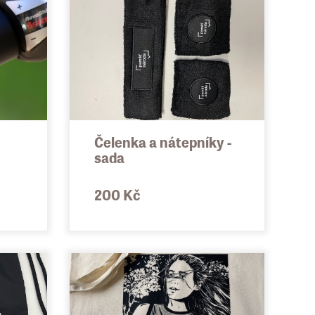
Čelenka a nátepníky -
sada
200 Kč