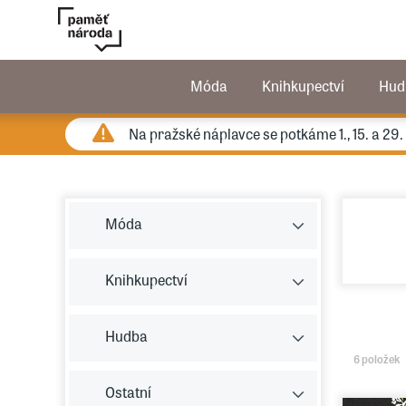
Móda
Knihkupectví
Hud
Na pražské náplavce se potkáme 1., 15. a 29
Móda
Knihkupectví
Hudba
6 položek
Ostatní