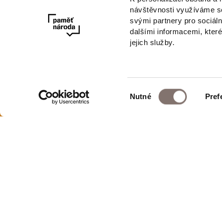
návštěvnosti využíváme so
svými partnery pro sociáln
dalšími informacemi, které
jejich služby.
Výběr
Nutné
Pref
Newsletter
souhlasu
E-shop Paměti národa
Ochrana osobní
Obchodní podm
Post Bellum Production, s.r.o.
Odstoupení od 
Španělská 1073/10
Nastavení cooki
Praha 2, 120 00
Seznam dodava
IČO: 096 70 688
obchod@postbellum.cz