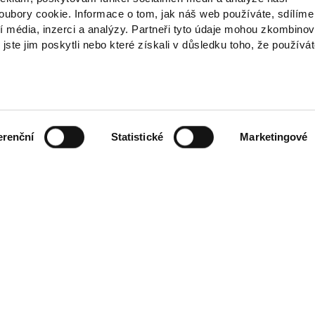
ubory cookie. Informace o tom, jak náš web používáte, sdílíme
í média, inzerci a analýzy. Partneři tyto údaje mohou zkombinov
 jste jim poskytli nebo které získali v důsledku toho, že používá
erenční
Statistické
Marketingové
ch údajů
ínky
smlouvy
es
telů