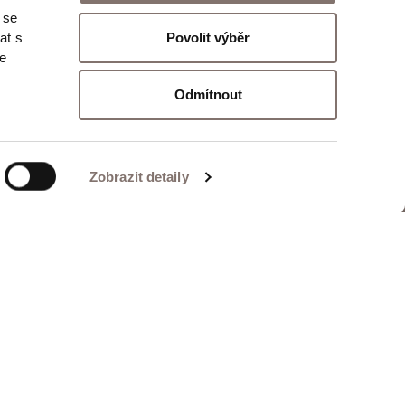
 se
Odeslat
Povolit výběr
at s
te
Odmítnout
Zobrazit detaily