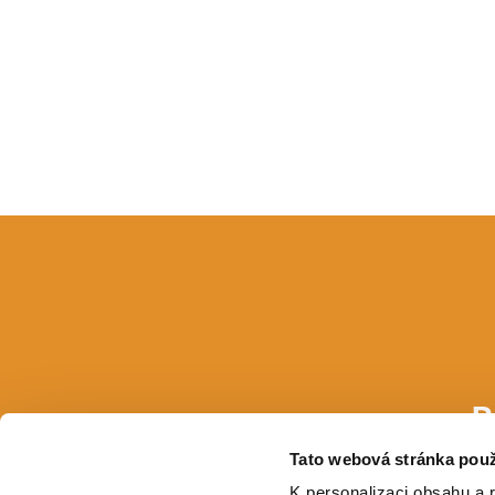
P
Tato webová stránka použ
E-mail
K personalizaci obsahu a 