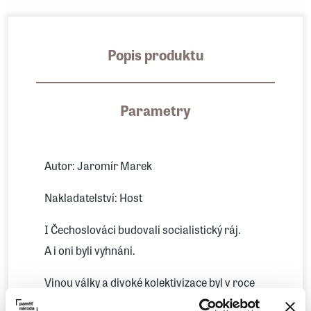
Popis produktu
Parametry
Autor: Jaromír Marek
Nakladatelství: Host
I Čechoslováci budovali socialistický ráj.
A i oni byli vyhnáni.
Vinou války a divoké kolektivizace byl v roce
1921 Sovětský svaz ekonomicky v koncích.