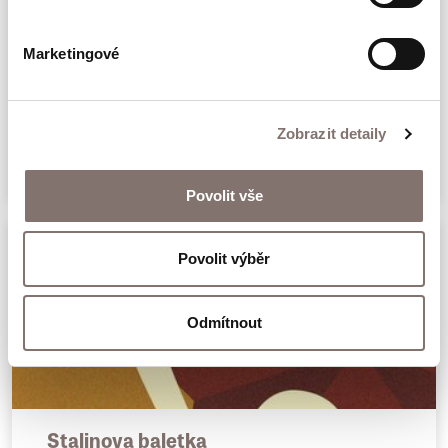
teprve začíná. Vybudovat podniky a továrny
se sice podaří, ale jen málokterý z osadníků,
Marketingové
kteří byli nakonec vyhnáni a perzekvováni,
Deník legionáře v Rusku
by to označil za splněný sen…
Zobrazit detaily
399 Kč
Povolit vše
Povolit výběr
Odmítnout
Stalinova baletka