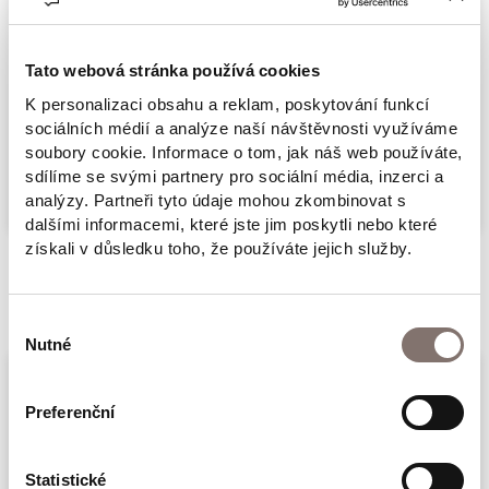
Přišel proto se záchrannými opatřeními:
uvolnil přísně řízené hospodářství a požádal
Tato webová stránka používá cookies
komunisty celého světa o pomoc, a to nejen
K personalizaci obsahu a reklam, poskytování funkcí
finanční — každý soudruh mohl přijet budovat
sociálních médií a analýze naší návštěvnosti využíváme
zemědělství, průmyslové podniky a s nimi
Více
soubory cookie. Informace o tom, jak náš web používáte,
sdílíme se svými partnery pro sociální média, inzerci a
i socialistický sen.
analýzy. Partneři tyto údaje mohou zkombinovat s
dalšími informacemi, které jste jim poskytli nebo které
V březnu 1925 odjíždí i první z několika výprav
získali v důsledku toho, že používáte jejich služby.
československého družstva Interhelpo,
Související produkty
tvořených většinou dělníky a drobnými
Výběr
řemeslníky. Cílem jejich cesty se stává
Nutné
souhlasu
Kyrgyzie, kterou jim komunističtí agitátoři líčili
jako zemi zaslíbenou. O to větší je jejich
Preferenční
překvapení, když dorazí do polopouště, kde
končí koleje. Tím však jejich tragický příběh
Statistické