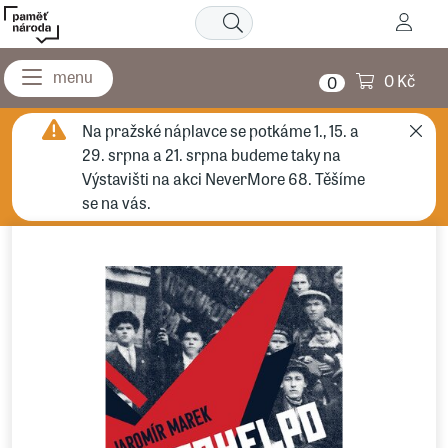
0 Kč
0
Na pražské náplavce se potkáme 1., 15. a
29. srpna a 21. srpna budeme taky na
Výstavišti na akci NeverMore 68. Těšíme
se na vás.