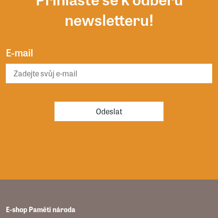
newsletteru!
E-mail
Odeslat
E-shop Paměti národa