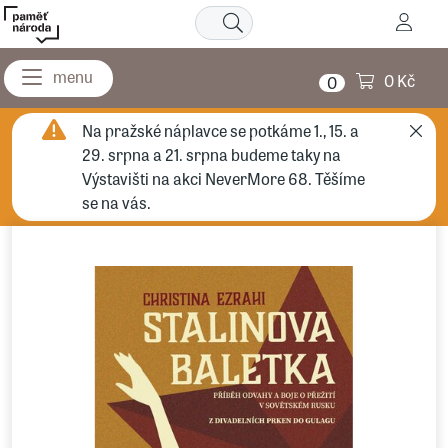
0 Kč
0
Na pražské náplavce se potkáme 1., 15. a
29. srpna a 21. srpna budeme taky na
Výstavišti na akci NeverMore 68. Těšíme
se na vás.