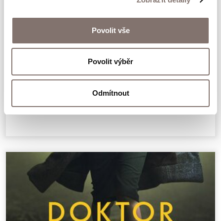
divadla.
Povolit vše
Pozoruhodný pravdivý příběh o utrpení a
nespravedlnosti, o odvaze, houževnatosti a
Povolit výběr
vítězství.
Interhelpo
Odmítnout
349 Kč