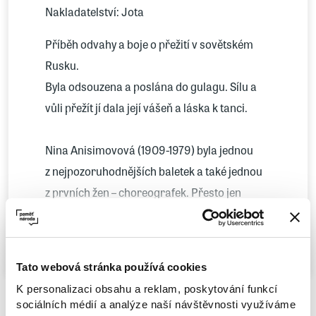
Nakladatelství: Jota
Příběh odvahy a boje o přežití v sovětském
Rusku.
Byla odsouzena a poslána do gulagu. Sílu a
vůli přežít jí dala její vášeň a láska k tanci.
Nina Anisimovová (1909-1979) byla jednou
z nejpozoruhodnějších baletek a také jednou
z prvních žen – choreografek. Přesto jen
málokdo ví, že její příkladná kariéra
Více
skrývala temné tajemství. Roku 1938, v době
vrcholícího stalinského Velkého teroru, zatkla
Tato webová stránka používá cookies
Ninu tajná policie, byla obviněna ze špionáže
K personalizaci obsahu a reklam, poskytování funkcí
ve prospěch německých nacistů a odsouzena
sociálních médií a analýze naší návštěvnosti využíváme