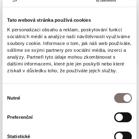
Hana Matysková, Markéta Pilátová, Milena
Secká, Martin Jan Stránský, Tomáš Vilímek
Tato webová stránka používá cookies
Nakladatelství: Labyrint
K personalizaci obsahu a reklam, poskytování funkcí
sociálních médií a analýze naší návštěvnosti využíváme
Příběhy Čechů, kteří odešli do zahraničí
Více
soubory cookie. Informace o tom, jak náš web používáte,
(Emigrace a exil 1848–1989)
sdílíme se svými partnery pro sociální média, inzerci a
analýzy. Partneři tyto údaje mohou zkombinovat s
Kniha Vzkazy domů se zabývá fenoménem
dalšími informacemi, které jste jim poskytli nebo které
emigrace a exilu v českých moderních
získali v důsledku toho, že používáte jejich služby.
dějinách. Je rozdělena do pěti chronologicky
Související produkty
řazených oddílů, které mapují hlavní vlny
Výběr
Nutné
emigrace od roku 1848 až po poslední dny
souhlasu
před pádem komunistického režimu v roce
1989. Úvodní historické studie charakterizují
Preferenční
každé období a popisují důvody a příčiny
vystěhovalectví a podmínky života Čechů
Statistické