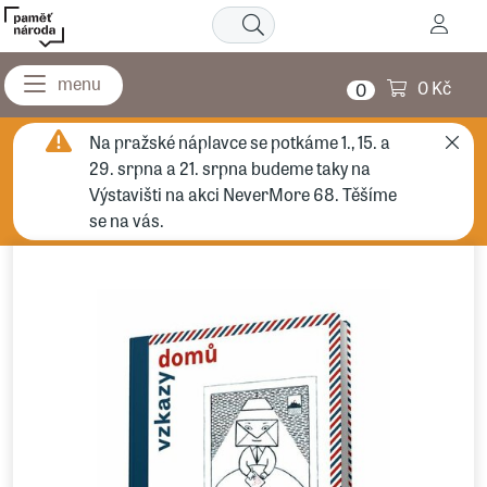
0 Kč
0
Na pražské náplavce se potkáme 1., 15. a
29. srpna a 21. srpna budeme taky na
Výstavišti na akci NeverMore 68. Těšíme
se na vás.