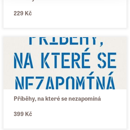
zůstala neprávem opomíjena. K těm
bezesporu patří představitel protirakouského
229 Kč
odboje Vácslav Vondrák, architekt Jan Letzel
nebo generál Josef Buršík.
Publikaci u příležitosti Dne české státnosti 28.
září 2012 vydávají obecně prospěšná
společnost Dny české státnosti a
nakladatelství Labyrint jako poděkování těm,
kdo přispěly k dobrému jménu své „staré
vlasti“ a [Záložka] pomáhali naší zemi
v časech útisku a osudových historických
Příběhy, na které se nezapomíná
změn.
399 Kč
Profily osobností v knize:
1848–1918 / Josef Václav Frič, Vojta Náprstek,