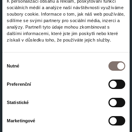
K personalizaci obsahu a reklam, poskytování funkcí
Výrobce: Garage 22, Palírna Radlík
sociálních médií a analýze naší návštěvnosti využíváme
soubory cookie. Informace o tom, jak náš web používáte,
Objem lahve: 0,5 l
sdílíme se svými partnery pro sociální média, inzerci a
Související produkty
analýzy. Partneři tyto údaje mohou zkombinovat s
Alkohol: 43 %
dalšími informacemi, které jste jim poskytli nebo které
získali v důsledku toho, že používáte jejich služby.
Hruškovice Williams od Radlíka vyhrála
Jste starší 18 let?
soutěž Pálenka roku 2023.
Výběr
Nutné
souhlasu
https://www.palenkaroku.cz/vysledky/
Ne
Preferenční
Ano
Statistické
Blue gin RAF
Osobám mladším 18 let alkohol neprodáváme. Vyberte si
900 Kč
Marketingové
u nás prosím jiné dárky.