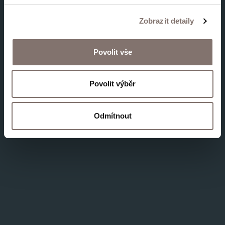
Zobrazit detaily
Povolit vše
Povolit výběr
Odmítnout
Bezinkovice pro statečné ženy
900 Kč